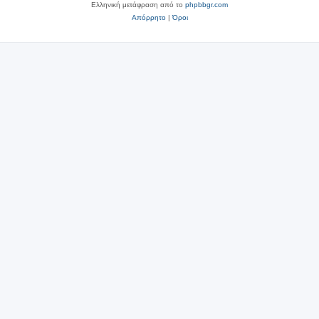
Ελληνική μετάφραση από το
phpbbgr.com
Απόρρητο
|
Όροι