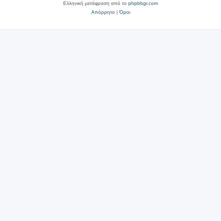
Ελληνική μετάφραση από το
phpbbgr.com
Απόρρητο
|
Όροι