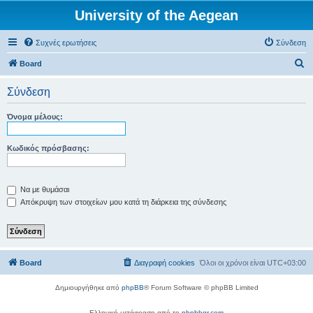
University of the Aegean
Συχνές ερωτήσεις
Σύνδεση
Α
Board
ν
Σύνδεση
α
ζ
Όνομα μέλους:
ή
τ
Κωδικός πρόσβασης:
η
σ
Να με θυμάσαι
η
Απόκρυψη των στοιχείων μου κατά τη διάρκεια της σύνδεσης
Board
Διαγραφή cookies
Όλοι οι χρόνοι είναι
UTC+03:00
Δημιουργήθηκε από
phpBB
® Forum Software © phpBB Limited
Ελληνική μετάφραση από το
phpbbgr.com