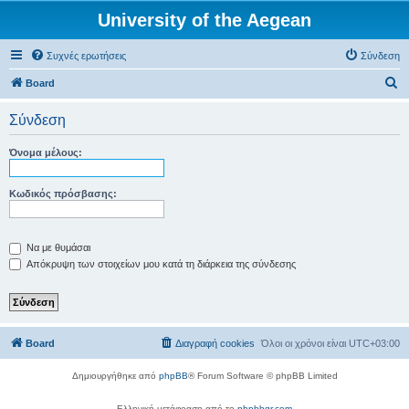
University of the Aegean
Συχνές ερωτήσεις
Σύνδεση
Α
Board
ν
Σύνδεση
α
ζ
Όνομα μέλους:
ή
τ
Κωδικός πρόσβασης:
η
σ
Να με θυμάσαι
η
Απόκρυψη των στοιχείων μου κατά τη διάρκεια της σύνδεσης
Board
Διαγραφή cookies
Όλοι οι χρόνοι είναι
UTC+03:00
Δημιουργήθηκε από
phpBB
® Forum Software © phpBB Limited
Ελληνική μετάφραση από το
phpbbgr.com