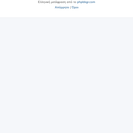
Ελληνική μετάφραση από το
phpbbgr.com
Απόρρητο
|
Όροι