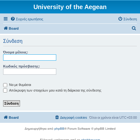
University of the Aegean
Συχνές ερωτήσεις
Σύνδεση
Α
Board
ν
Σύνδεση
α
ζ
Όνομα μέλους:
ή
τ
Κωδικός πρόσβασης:
η
σ
Να με θυμάσαι
η
Απόκρυψη των στοιχείων μου κατά τη διάρκεια της σύνδεσης
Board
Διαγραφή cookies
Όλοι οι χρόνοι είναι
UTC+03:00
Δημιουργήθηκε από
phpBB
® Forum Software © phpBB Limited
Ελληνική μετάφραση από το
phpbbgr.com