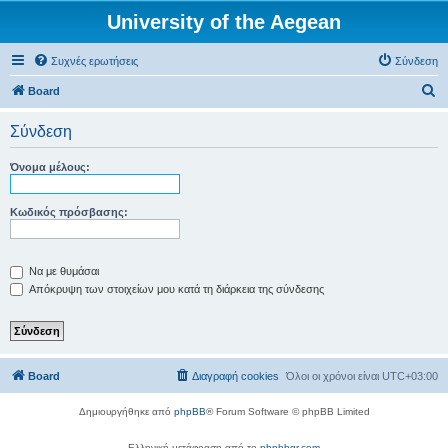
University of the Aegean
Συχνές ερωτήσεις
Σύνδεση
Α
Board
ν
Σύνδεση
α
ζ
Όνομα μέλους:
ή
τ
Κωδικός πρόσβασης:
η
σ
Να με θυμάσαι
η
Απόκρυψη των στοιχείων μου κατά τη διάρκεια της σύνδεσης
Board
Διαγραφή cookies
Όλοι οι χρόνοι είναι
UTC+03:00
Δημιουργήθηκε από
phpBB
® Forum Software © phpBB Limited
Ελληνική μετάφραση από το
phpbbgr.com