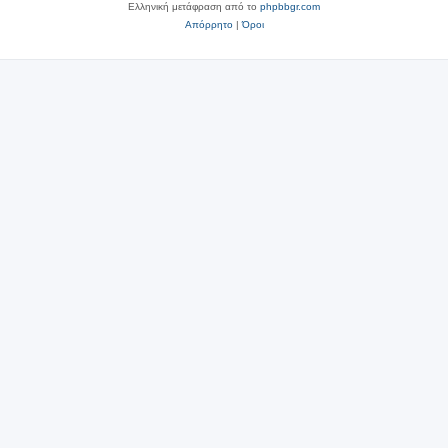
Ελληνική μετάφραση από το
phpbbgr.com
Απόρρητο
|
Όροι