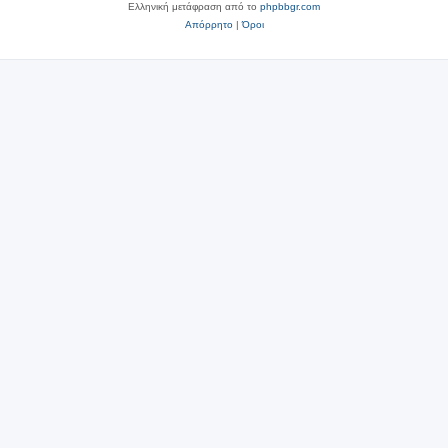
Ελληνική μετάφραση από το
phpbbgr.com
Απόρρητο
|
Όροι