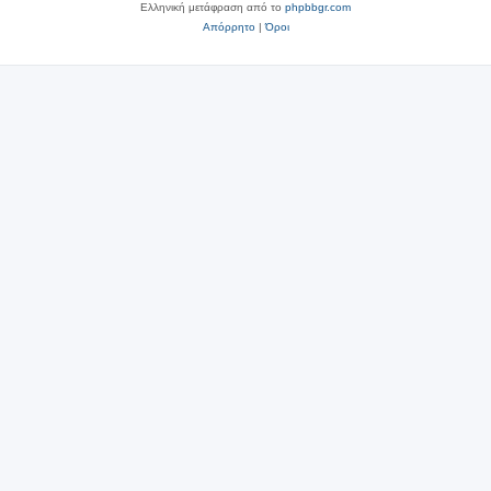
Ελληνική μετάφραση από το
phpbbgr.com
Απόρρητο
|
Όροι