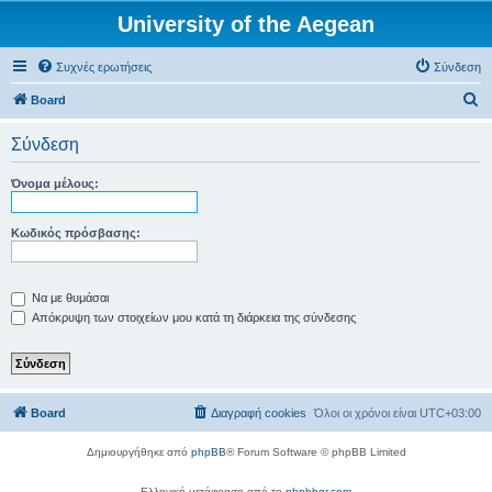
University of the Aegean
Συχνές ερωτήσεις
Σύνδεση
Α
Board
ν
Σύνδεση
α
ζ
Όνομα μέλους:
ή
τ
Κωδικός πρόσβασης:
η
σ
Να με θυμάσαι
η
Απόκρυψη των στοιχείων μου κατά τη διάρκεια της σύνδεσης
Board
Διαγραφή cookies
Όλοι οι χρόνοι είναι
UTC+03:00
Δημιουργήθηκε από
phpBB
® Forum Software © phpBB Limited
Ελληνική μετάφραση από το
phpbbgr.com