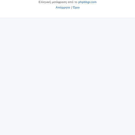
Ελληνική μετάφραση από το
phpbbgr.com
Απόρρητο
|
Όροι