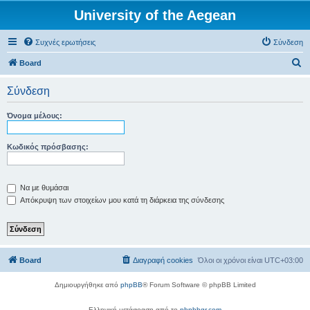
University of the Aegean
Συχνές ερωτήσεις
Σύνδεση
Α
Board
ν
Σύνδεση
α
ζ
Όνομα μέλους:
ή
τ
Κωδικός πρόσβασης:
η
σ
Να με θυμάσαι
η
Απόκρυψη των στοιχείων μου κατά τη διάρκεια της σύνδεσης
Board
Διαγραφή cookies
Όλοι οι χρόνοι είναι
UTC+03:00
Δημιουργήθηκε από
phpBB
® Forum Software © phpBB Limited
Ελληνική μετάφραση από το
phpbbgr.com