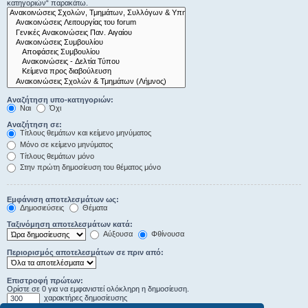
κατηγοριών“ παρακάτω.
Αναζήτηση υπο-κατηγοριών:
Ναι
Όχι
Αναζήτηση σε:
Τίτλους θεμάτων και κείμενο μηνύματος
Μόνο σε κείμενο μηνύματος
Τίτλους θεμάτων μόνο
Στην πρώτη δημοσίευση του θέματος μόνο
Εμφάνιση αποτελεσμάτων ως:
Δημοσιεύσεις
Θέματα
Ταξινόμηση αποτελεσμάτων κατά:
Αύξουσα
Φθίνουσα
Περιορισμός αποτελεσμάτων σε πριν από:
Επιστροφή πρώτων:
Ορίστε σε 0 για να εμφανιστεί ολόκληρη η δημοσίευση.
χαρακτήρες δημοσίευσης