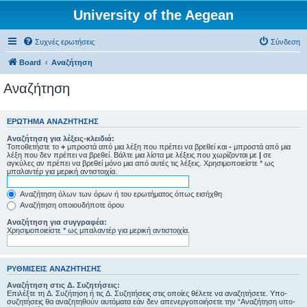
University of the Aegean
Συχνές ερωτήσεις
Σύνδεση
Board
Αναζήτηση
Αναζήτηση
ΕΡΏΤΗΜΑ ΑΝΑΖΉΤΗΣΗΣ
Αναζήτηση για λέξεις-κλειδιά:
Τοποθετήστε το
+
μπροστά από μια λέξη που πρέπει να βρεθεί και
-
μπροστά από μια
λέξη που δεν πρέπει να βρεθεί. Βάλτε μια λίστα με λέξεις που χωρίζονται με
|
σε
αγκύλες αν πρέπει να βρεθεί μόνο μια από αυτές τις λέξεις. Χρησιμοποιείστε * ως
μπαλαντέρ για μερική αντιστοιχία.
Αναζήτηση όλων των όρων ή του ερωτήματος όπως εισήχθη
Αναζήτηση οποιουδήποτε όρου
Αναζήτηση για συγγραφέα:
Χρησιμοποιείστε * ως μπαλαντέρ για μερική αντιστοιχία.
ΡΥΘΜΊΣΕΙΣ ΑΝΑΖΉΤΗΣΗΣ
Αναζήτηση στις Δ. Συζητήσεις:
Επιλέξτε τη Δ. Συζήτηση ή τις Δ. Συζητήσεις στις οποίες θέλετε να αναζητήσετε. Υπο-
συζητήσεις θα αναζητηθούν αυτόματα εάν δεν απενεργοποιήσετε την “Αναζήτηση υπο-