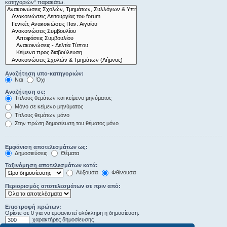
κατηγοριών“ παρακάτω.
Αναζήτηση υπο-κατηγοριών:
Ναι
Όχι
Αναζήτηση σε:
Τίτλους θεμάτων και κείμενο μηνύματος
Μόνο σε κείμενο μηνύματος
Τίτλους θεμάτων μόνο
Στην πρώτη δημοσίευση του θέματος μόνο
Εμφάνιση αποτελεσμάτων ως:
Δημοσιεύσεις
Θέματα
Ταξινόμηση αποτελεσμάτων κατά:
Αύξουσα
Φθίνουσα
Περιορισμός αποτελεσμάτων σε πριν από:
Επιστροφή πρώτων:
Ορίστε σε 0 για να εμφανιστεί ολόκληρη η δημοσίευση.
χαρακτήρες δημοσίευσης