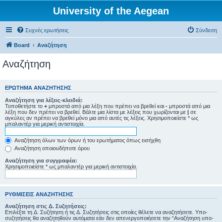
University of the Aegean
Συχνές ερωτήσεις
Σύνδεση
Board
Αναζήτηση
Αναζήτηση
ΕΡΏΤΗΜΑ ΑΝΑΖΉΤΗΣΗΣ
Αναζήτηση για λέξεις-κλειδιά:
Τοποθετήστε το
+
μπροστά από μια λέξη που πρέπει να βρεθεί και
-
μπροστά από μια
λέξη που δεν πρέπει να βρεθεί. Βάλτε μια λίστα με λέξεις που χωρίζονται με
|
σε
αγκύλες αν πρέπει να βρεθεί μόνο μια από αυτές τις λέξεις. Χρησιμοποιείστε * ως
μπαλαντέρ για μερική αντιστοιχία.
Αναζήτηση όλων των όρων ή του ερωτήματος όπως εισήχθη
Αναζήτηση οποιουδήποτε όρου
Αναζήτηση για συγγραφέα:
Χρησιμοποιείστε * ως μπαλαντέρ για μερική αντιστοιχία.
ΡΥΘΜΊΣΕΙΣ ΑΝΑΖΉΤΗΣΗΣ
Αναζήτηση στις Δ. Συζητήσεις:
Επιλέξτε τη Δ. Συζήτηση ή τις Δ. Συζητήσεις στις οποίες θέλετε να αναζητήσετε. Υπο-
συζητήσεις θα αναζητηθούν αυτόματα εάν δεν απενεργοποιήσετε την “Αναζήτηση υπο-