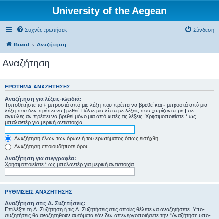
University of the Aegean
Συχνές ερωτήσεις
Σύνδεση
Board
Αναζήτηση
Αναζήτηση
ΕΡΏΤΗΜΑ ΑΝΑΖΉΤΗΣΗΣ
Αναζήτηση για λέξεις-κλειδιά:
Τοποθετήστε το
+
μπροστά από μια λέξη που πρέπει να βρεθεί και
-
μπροστά από μια
λέξη που δεν πρέπει να βρεθεί. Βάλτε μια λίστα με λέξεις που χωρίζονται με
|
σε
αγκύλες αν πρέπει να βρεθεί μόνο μια από αυτές τις λέξεις. Χρησιμοποιείστε * ως
μπαλαντέρ για μερική αντιστοιχία.
Αναζήτηση όλων των όρων ή του ερωτήματος όπως εισήχθη
Αναζήτηση οποιουδήποτε όρου
Αναζήτηση για συγγραφέα:
Χρησιμοποιείστε * ως μπαλαντέρ για μερική αντιστοιχία.
ΡΥΘΜΊΣΕΙΣ ΑΝΑΖΉΤΗΣΗΣ
Αναζήτηση στις Δ. Συζητήσεις:
Επιλέξτε τη Δ. Συζήτηση ή τις Δ. Συζητήσεις στις οποίες θέλετε να αναζητήσετε. Υπο-
συζητήσεις θα αναζητηθούν αυτόματα εάν δεν απενεργοποιήσετε την “Αναζήτηση υπο-