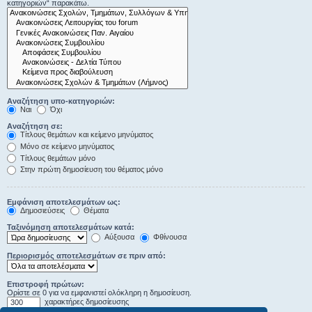
κατηγοριών“ παρακάτω.
Αναζήτηση υπο-κατηγοριών:
Ναι
Όχι
Αναζήτηση σε:
Τίτλους θεμάτων και κείμενο μηνύματος
Μόνο σε κείμενο μηνύματος
Τίτλους θεμάτων μόνο
Στην πρώτη δημοσίευση του θέματος μόνο
Εμφάνιση αποτελεσμάτων ως:
Δημοσιεύσεις
Θέματα
Ταξινόμηση αποτελεσμάτων κατά:
Αύξουσα
Φθίνουσα
Περιορισμός αποτελεσμάτων σε πριν από:
Επιστροφή πρώτων:
Ορίστε σε 0 για να εμφανιστεί ολόκληρη η δημοσίευση.
χαρακτήρες δημοσίευσης