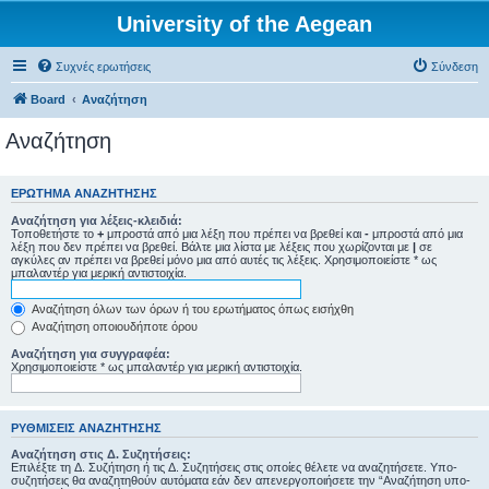
University of the Aegean
Συχνές ερωτήσεις
Σύνδεση
Board
Αναζήτηση
Αναζήτηση
ΕΡΏΤΗΜΑ ΑΝΑΖΉΤΗΣΗΣ
Αναζήτηση για λέξεις-κλειδιά:
Τοποθετήστε το
+
μπροστά από μια λέξη που πρέπει να βρεθεί και
-
μπροστά από μια
λέξη που δεν πρέπει να βρεθεί. Βάλτε μια λίστα με λέξεις που χωρίζονται με
|
σε
αγκύλες αν πρέπει να βρεθεί μόνο μια από αυτές τις λέξεις. Χρησιμοποιείστε * ως
μπαλαντέρ για μερική αντιστοιχία.
Αναζήτηση όλων των όρων ή του ερωτήματος όπως εισήχθη
Αναζήτηση οποιουδήποτε όρου
Αναζήτηση για συγγραφέα:
Χρησιμοποιείστε * ως μπαλαντέρ για μερική αντιστοιχία.
ΡΥΘΜΊΣΕΙΣ ΑΝΑΖΉΤΗΣΗΣ
Αναζήτηση στις Δ. Συζητήσεις:
Επιλέξτε τη Δ. Συζήτηση ή τις Δ. Συζητήσεις στις οποίες θέλετε να αναζητήσετε. Υπο-
συζητήσεις θα αναζητηθούν αυτόματα εάν δεν απενεργοποιήσετε την “Αναζήτηση υπο-