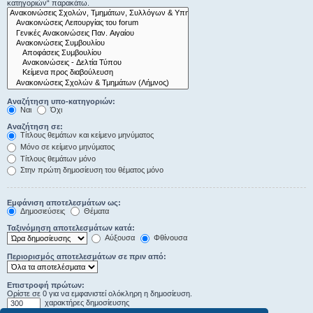
κατηγοριών“ παρακάτω.
Αναζήτηση υπο-κατηγοριών:
Ναι
Όχι
Αναζήτηση σε:
Τίτλους θεμάτων και κείμενο μηνύματος
Μόνο σε κείμενο μηνύματος
Τίτλους θεμάτων μόνο
Στην πρώτη δημοσίευση του θέματος μόνο
Εμφάνιση αποτελεσμάτων ως:
Δημοσιεύσεις
Θέματα
Ταξινόμηση αποτελεσμάτων κατά:
Αύξουσα
Φθίνουσα
Περιορισμός αποτελεσμάτων σε πριν από:
Επιστροφή πρώτων:
Ορίστε σε 0 για να εμφανιστεί ολόκληρη η δημοσίευση.
χαρακτήρες δημοσίευσης