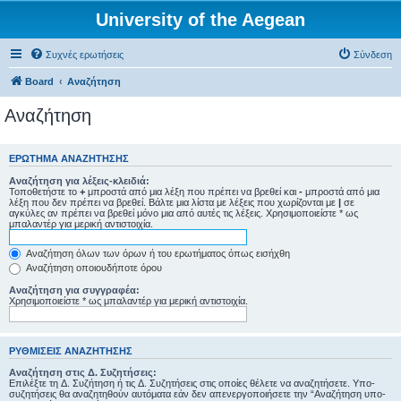
University of the Aegean
Συχνές ερωτήσεις
Σύνδεση
Board
Αναζήτηση
Αναζήτηση
ΕΡΏΤΗΜΑ ΑΝΑΖΉΤΗΣΗΣ
Αναζήτηση για λέξεις-κλειδιά:
Τοποθετήστε το
+
μπροστά από μια λέξη που πρέπει να βρεθεί και
-
μπροστά από μια
λέξη που δεν πρέπει να βρεθεί. Βάλτε μια λίστα με λέξεις που χωρίζονται με
|
σε
αγκύλες αν πρέπει να βρεθεί μόνο μια από αυτές τις λέξεις. Χρησιμοποιείστε * ως
μπαλαντέρ για μερική αντιστοιχία.
Αναζήτηση όλων των όρων ή του ερωτήματος όπως εισήχθη
Αναζήτηση οποιουδήποτε όρου
Αναζήτηση για συγγραφέα:
Χρησιμοποιείστε * ως μπαλαντέρ για μερική αντιστοιχία.
ΡΥΘΜΊΣΕΙΣ ΑΝΑΖΉΤΗΣΗΣ
Αναζήτηση στις Δ. Συζητήσεις:
Επιλέξτε τη Δ. Συζήτηση ή τις Δ. Συζητήσεις στις οποίες θέλετε να αναζητήσετε. Υπο-
συζητήσεις θα αναζητηθούν αυτόματα εάν δεν απενεργοποιήσετε την “Αναζήτηση υπο-