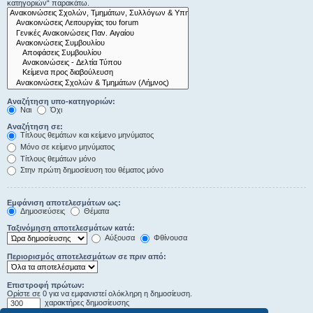
κατηγοριών“ παρακάτω.
Αναζήτηση υπο-κατηγοριών:
Ναι
Όχι
Αναζήτηση σε:
Τίτλους θεμάτων και κείμενο μηνύματος
Μόνο σε κείμενο μηνύματος
Τίτλους θεμάτων μόνο
Στην πρώτη δημοσίευση του θέματος μόνο
Εμφάνιση αποτελεσμάτων ως:
Δημοσιεύσεις
Θέματα
Ταξινόμηση αποτελεσμάτων κατά:
Αύξουσα
Φθίνουσα
Περιορισμός αποτελεσμάτων σε πριν από:
Επιστροφή πρώτων:
Ορίστε σε 0 για να εμφανιστεί ολόκληρη η δημοσίευση.
χαρακτήρες δημοσίευσης