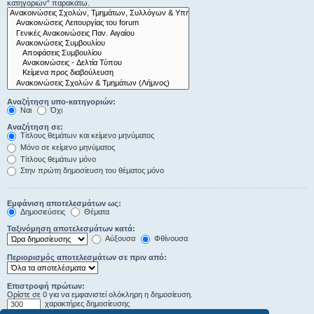
κατηγοριών“ παρακάτω.
Αναζήτηση υπο-κατηγοριών:
Ναι
Όχι
Αναζήτηση σε:
Τίτλους θεμάτων και κείμενο μηνύματος
Μόνο σε κείμενο μηνύματος
Τίτλους θεμάτων μόνο
Στην πρώτη δημοσίευση του θέματος μόνο
Εμφάνιση αποτελεσμάτων ως:
Δημοσιεύσεις
Θέματα
Ταξινόμηση αποτελεσμάτων κατά:
Αύξουσα
Φθίνουσα
Περιορισμός αποτελεσμάτων σε πριν από:
Επιστροφή πρώτων:
Ορίστε σε 0 για να εμφανιστεί ολόκληρη η δημοσίευση.
χαρακτήρες δημοσίευσης