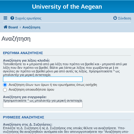
University of the Aegean
Συχνές ερωτήσεις
Σύνδεση
Board
Αναζήτηση
Αναζήτηση
ΕΡΏΤΗΜΑ ΑΝΑΖΉΤΗΣΗΣ
Αναζήτηση για λέξεις-κλειδιά:
Τοποθετήστε το
+
μπροστά από μια λέξη που πρέπει να βρεθεί και
-
μπροστά από μια
λέξη που δεν πρέπει να βρεθεί. Βάλτε μια λίστα με λέξεις που χωρίζονται με
|
σε
αγκύλες αν πρέπει να βρεθεί μόνο μια από αυτές τις λέξεις. Χρησιμοποιείστε * ως
μπαλαντέρ για μερική αντιστοιχία.
Αναζήτηση όλων των όρων ή του ερωτήματος όπως εισήχθη
Αναζήτηση οποιουδήποτε όρου
Αναζήτηση για συγγραφέα:
Χρησιμοποιείστε * ως μπαλαντέρ για μερική αντιστοιχία.
ΡΥΘΜΊΣΕΙΣ ΑΝΑΖΉΤΗΣΗΣ
Αναζήτηση στις Δ. Συζητήσεις:
Επιλέξτε τη Δ. Συζήτηση ή τις Δ. Συζητήσεις στις οποίες θέλετε να αναζητήσετε. Υπο-
συζητήσεις θα αναζητηθούν αυτόματα εάν δεν απενεργοποιήσετε την “Αναζήτηση υπο-