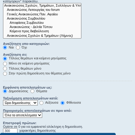
κατηγοριών“ παρακάτω.
Αναζήτηση υπο-κατηγοριών:
Ναι
Όχι
Αναζήτηση σε:
Τίτλους θεμάτων και κείμενο μηνύματος
Μόνο σε κείμενο μηνύματος
Τίτλους θεμάτων μόνο
Στην πρώτη δημοσίευση του θέματος μόνο
Εμφάνιση αποτελεσμάτων ως:
Δημοσιεύσεις
Θέματα
Ταξινόμηση αποτελεσμάτων κατά:
Αύξουσα
Φθίνουσα
Περιορισμός αποτελεσμάτων σε πριν από:
Επιστροφή πρώτων:
Ορίστε σε 0 για να εμφανιστεί ολόκληρη η δημοσίευση.
χαρακτήρες δημοσίευσης