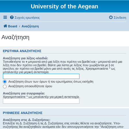
University of the Aegean
Συχνές ερωτήσεις
Σύνδεση
Board
Αναζήτηση
Αναζήτηση
ΕΡΏΤΗΜΑ ΑΝΑΖΉΤΗΣΗΣ
Αναζήτηση για λέξεις-κλειδιά:
Τοποθετήστε το
+
μπροστά από μια λέξη που πρέπει να βρεθεί και
-
μπροστά από μια
λέξη που δεν πρέπει να βρεθεί. Βάλτε μια λίστα με λέξεις που χωρίζονται με
|
σε
αγκύλες αν πρέπει να βρεθεί μόνο μια από αυτές τις λέξεις. Χρησιμοποιείστε * ως
μπαλαντέρ για μερική αντιστοιχία.
Αναζήτηση όλων των όρων ή του ερωτήματος όπως εισήχθη
Αναζήτηση οποιουδήποτε όρου
Αναζήτηση για συγγραφέα:
Χρησιμοποιείστε * ως μπαλαντέρ για μερική αντιστοιχία.
ΡΥΘΜΊΣΕΙΣ ΑΝΑΖΉΤΗΣΗΣ
Αναζήτηση στις Δ. Συζητήσεις:
Επιλέξτε τη Δ. Συζήτηση ή τις Δ. Συζητήσεις στις οποίες θέλετε να αναζητήσετε. Υπο-
συζητήσεις θα αναζητηθούν αυτόματα εάν δεν απενεργοποιήσετε την “Αναζήτηση υπο-