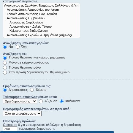
κατηγοριών“ παρακάτω.
Αναζήτηση υπο-κατηγοριών:
Ναι
Όχι
Αναζήτηση σε:
Τίτλους θεμάτων και κείμενο μηνύματος
Μόνο σε κείμενο μηνύματος
Τίτλους θεμάτων μόνο
Στην πρώτη δημοσίευση του θέματος μόνο
Εμφάνιση αποτελεσμάτων ως:
Δημοσιεύσεις
Θέματα
Ταξινόμηση αποτελεσμάτων κατά:
Αύξουσα
Φθίνουσα
Περιορισμός αποτελεσμάτων σε πριν από:
Επιστροφή πρώτων:
Ορίστε σε 0 για να εμφανιστεί ολόκληρη η δημοσίευση.
χαρακτήρες δημοσίευσης