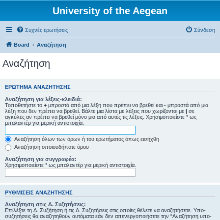
University of the Aegean
Συχνές ερωτήσεις
Σύνδεση
Board
Αναζήτηση
Αναζήτηση
ΕΡΏΤΗΜΑ ΑΝΑΖΉΤΗΣΗΣ
Αναζήτηση για λέξεις-κλειδιά:
Τοποθετήστε το
+
μπροστά από μια λέξη που πρέπει να βρεθεί και
-
μπροστά από μια
λέξη που δεν πρέπει να βρεθεί. Βάλτε μια λίστα με λέξεις που χωρίζονται με
|
σε
αγκύλες αν πρέπει να βρεθεί μόνο μια από αυτές τις λέξεις. Χρησιμοποιείστε * ως
μπαλαντέρ για μερική αντιστοιχία.
Αναζήτηση όλων των όρων ή του ερωτήματος όπως εισήχθη
Αναζήτηση οποιουδήποτε όρου
Αναζήτηση για συγγραφέα:
Χρησιμοποιείστε * ως μπαλαντέρ για μερική αντιστοιχία.
ΡΥΘΜΊΣΕΙΣ ΑΝΑΖΉΤΗΣΗΣ
Αναζήτηση στις Δ. Συζητήσεις:
Επιλέξτε τη Δ. Συζήτηση ή τις Δ. Συζητήσεις στις οποίες θέλετε να αναζητήσετε. Υπο-
συζητήσεις θα αναζητηθούν αυτόματα εάν δεν απενεργοποιήσετε την “Αναζήτηση υπο-