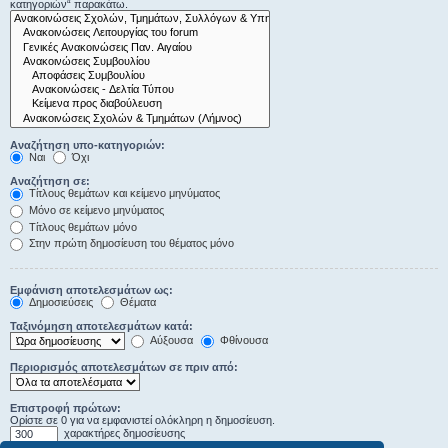
κατηγοριών“ παρακάτω.
Αναζήτηση υπο-κατηγοριών:
Ναι
Όχι
Αναζήτηση σε:
Τίτλους θεμάτων και κείμενο μηνύματος
Μόνο σε κείμενο μηνύματος
Τίτλους θεμάτων μόνο
Στην πρώτη δημοσίευση του θέματος μόνο
Εμφάνιση αποτελεσμάτων ως:
Δημοσιεύσεις
Θέματα
Ταξινόμηση αποτελεσμάτων κατά:
Αύξουσα
Φθίνουσα
Περιορισμός αποτελεσμάτων σε πριν από:
Επιστροφή πρώτων:
Ορίστε σε 0 για να εμφανιστεί ολόκληρη η δημοσίευση.
χαρακτήρες δημοσίευσης