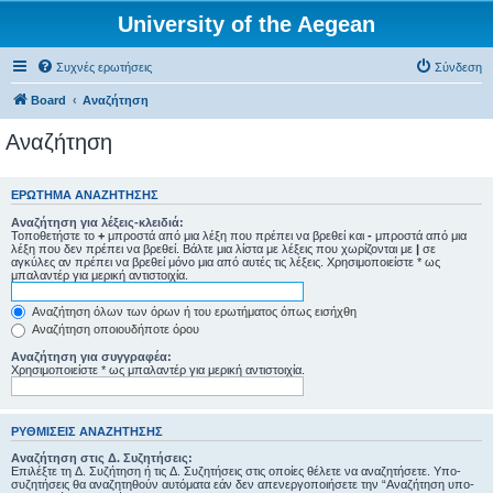
University of the Aegean
Συχνές ερωτήσεις
Σύνδεση
Board
Αναζήτηση
Αναζήτηση
ΕΡΏΤΗΜΑ ΑΝΑΖΉΤΗΣΗΣ
Αναζήτηση για λέξεις-κλειδιά:
Τοποθετήστε το
+
μπροστά από μια λέξη που πρέπει να βρεθεί και
-
μπροστά από μια
λέξη που δεν πρέπει να βρεθεί. Βάλτε μια λίστα με λέξεις που χωρίζονται με
|
σε
αγκύλες αν πρέπει να βρεθεί μόνο μια από αυτές τις λέξεις. Χρησιμοποιείστε * ως
μπαλαντέρ για μερική αντιστοιχία.
Αναζήτηση όλων των όρων ή του ερωτήματος όπως εισήχθη
Αναζήτηση οποιουδήποτε όρου
Αναζήτηση για συγγραφέα:
Χρησιμοποιείστε * ως μπαλαντέρ για μερική αντιστοιχία.
ΡΥΘΜΊΣΕΙΣ ΑΝΑΖΉΤΗΣΗΣ
Αναζήτηση στις Δ. Συζητήσεις:
Επιλέξτε τη Δ. Συζήτηση ή τις Δ. Συζητήσεις στις οποίες θέλετε να αναζητήσετε. Υπο-
συζητήσεις θα αναζητηθούν αυτόματα εάν δεν απενεργοποιήσετε την “Αναζήτηση υπο-