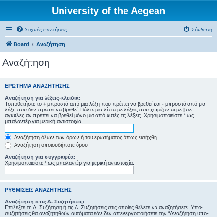
University of the Aegean
Συχνές ερωτήσεις
Σύνδεση
Board
Αναζήτηση
Αναζήτηση
ΕΡΏΤΗΜΑ ΑΝΑΖΉΤΗΣΗΣ
Αναζήτηση για λέξεις-κλειδιά:
Τοποθετήστε το
+
μπροστά από μια λέξη που πρέπει να βρεθεί και
-
μπροστά από μια
λέξη που δεν πρέπει να βρεθεί. Βάλτε μια λίστα με λέξεις που χωρίζονται με
|
σε
αγκύλες αν πρέπει να βρεθεί μόνο μια από αυτές τις λέξεις. Χρησιμοποιείστε * ως
μπαλαντέρ για μερική αντιστοιχία.
Αναζήτηση όλων των όρων ή του ερωτήματος όπως εισήχθη
Αναζήτηση οποιουδήποτε όρου
Αναζήτηση για συγγραφέα:
Χρησιμοποιείστε * ως μπαλαντέρ για μερική αντιστοιχία.
ΡΥΘΜΊΣΕΙΣ ΑΝΑΖΉΤΗΣΗΣ
Αναζήτηση στις Δ. Συζητήσεις:
Επιλέξτε τη Δ. Συζήτηση ή τις Δ. Συζητήσεις στις οποίες θέλετε να αναζητήσετε. Υπο-
συζητήσεις θα αναζητηθούν αυτόματα εάν δεν απενεργοποιήσετε την “Αναζήτηση υπο-