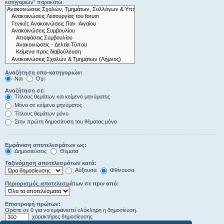
κατηγοριών“ παρακάτω.
Αναζήτηση υπο-κατηγοριών:
Ναι
Όχι
Αναζήτηση σε:
Τίτλους θεμάτων και κείμενο μηνύματος
Μόνο σε κείμενο μηνύματος
Τίτλους θεμάτων μόνο
Στην πρώτη δημοσίευση του θέματος μόνο
Εμφάνιση αποτελεσμάτων ως:
Δημοσιεύσεις
Θέματα
Ταξινόμηση αποτελεσμάτων κατά:
Αύξουσα
Φθίνουσα
Περιορισμός αποτελεσμάτων σε πριν από:
Επιστροφή πρώτων:
Ορίστε σε 0 για να εμφανιστεί ολόκληρη η δημοσίευση.
χαρακτήρες δημοσίευσης