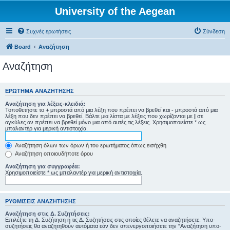
University of the Aegean
Συχνές ερωτήσεις
Σύνδεση
Board
Αναζήτηση
Αναζήτηση
ΕΡΏΤΗΜΑ ΑΝΑΖΉΤΗΣΗΣ
Αναζήτηση για λέξεις-κλειδιά:
Τοποθετήστε το
+
μπροστά από μια λέξη που πρέπει να βρεθεί και
-
μπροστά από μια
λέξη που δεν πρέπει να βρεθεί. Βάλτε μια λίστα με λέξεις που χωρίζονται με
|
σε
αγκύλες αν πρέπει να βρεθεί μόνο μια από αυτές τις λέξεις. Χρησιμοποιείστε * ως
μπαλαντέρ για μερική αντιστοιχία.
Αναζήτηση όλων των όρων ή του ερωτήματος όπως εισήχθη
Αναζήτηση οποιουδήποτε όρου
Αναζήτηση για συγγραφέα:
Χρησιμοποιείστε * ως μπαλαντέρ για μερική αντιστοιχία.
ΡΥΘΜΊΣΕΙΣ ΑΝΑΖΉΤΗΣΗΣ
Αναζήτηση στις Δ. Συζητήσεις:
Επιλέξτε τη Δ. Συζήτηση ή τις Δ. Συζητήσεις στις οποίες θέλετε να αναζητήσετε. Υπο-
συζητήσεις θα αναζητηθούν αυτόματα εάν δεν απενεργοποιήσετε την “Αναζήτηση υπο-