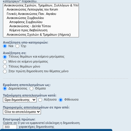
κατηγοριών“ παρακάτω.
Αναζήτηση υπο-κατηγοριών:
Ναι
Όχι
Αναζήτηση σε:
Τίτλους θεμάτων και κείμενο μηνύματος
Μόνο σε κείμενο μηνύματος
Τίτλους θεμάτων μόνο
Στην πρώτη δημοσίευση του θέματος μόνο
Εμφάνιση αποτελεσμάτων ως:
Δημοσιεύσεις
Θέματα
Ταξινόμηση αποτελεσμάτων κατά:
Αύξουσα
Φθίνουσα
Περιορισμός αποτελεσμάτων σε πριν από:
Επιστροφή πρώτων:
Ορίστε σε 0 για να εμφανιστεί ολόκληρη η δημοσίευση.
χαρακτήρες δημοσίευσης