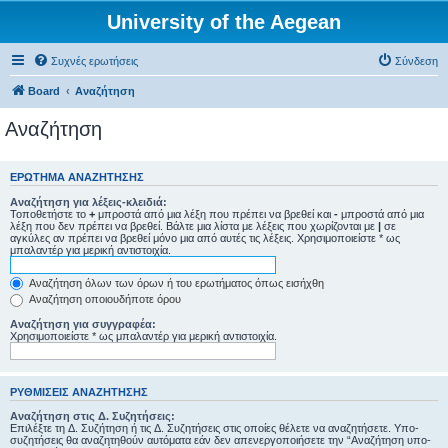
University of the Aegean
Συχνές ερωτήσεις
Σύνδεση
Board
Αναζήτηση
Αναζήτηση
ΕΡΏΤΗΜΑ ΑΝΑΖΉΤΗΣΗΣ
Αναζήτηση για λέξεις-κλειδιά:
Τοποθετήστε το
+
μπροστά από μια λέξη που πρέπει να βρεθεί και
-
μπροστά από μια
λέξη που δεν πρέπει να βρεθεί. Βάλτε μια λίστα με λέξεις που χωρίζονται με
|
σε
αγκύλες αν πρέπει να βρεθεί μόνο μια από αυτές τις λέξεις. Χρησιμοποιείστε * ως
μπαλαντέρ για μερική αντιστοιχία.
Αναζήτηση όλων των όρων ή του ερωτήματος όπως εισήχθη
Αναζήτηση οποιουδήποτε όρου
Αναζήτηση για συγγραφέα:
Χρησιμοποιείστε * ως μπαλαντέρ για μερική αντιστοιχία.
ΡΥΘΜΊΣΕΙΣ ΑΝΑΖΉΤΗΣΗΣ
Αναζήτηση στις Δ. Συζητήσεις:
Επιλέξτε τη Δ. Συζήτηση ή τις Δ. Συζητήσεις στις οποίες θέλετε να αναζητήσετε. Υπο-
συζητήσεις θα αναζητηθούν αυτόματα εάν δεν απενεργοποιήσετε την “Αναζήτηση υπο-