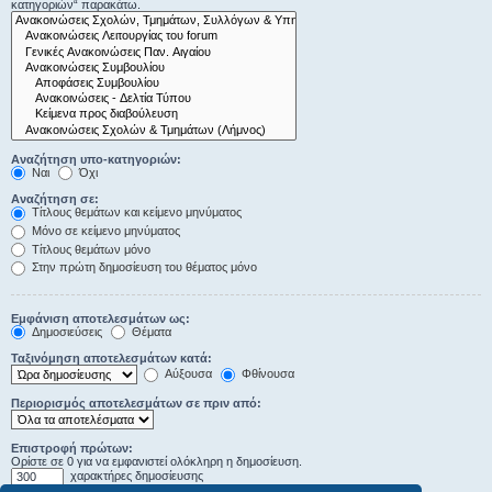
κατηγοριών“ παρακάτω.
Αναζήτηση υπο-κατηγοριών:
Ναι
Όχι
Αναζήτηση σε:
Τίτλους θεμάτων και κείμενο μηνύματος
Μόνο σε κείμενο μηνύματος
Τίτλους θεμάτων μόνο
Στην πρώτη δημοσίευση του θέματος μόνο
Εμφάνιση αποτελεσμάτων ως:
Δημοσιεύσεις
Θέματα
Ταξινόμηση αποτελεσμάτων κατά:
Αύξουσα
Φθίνουσα
Περιορισμός αποτελεσμάτων σε πριν από:
Επιστροφή πρώτων:
Ορίστε σε 0 για να εμφανιστεί ολόκληρη η δημοσίευση.
χαρακτήρες δημοσίευσης