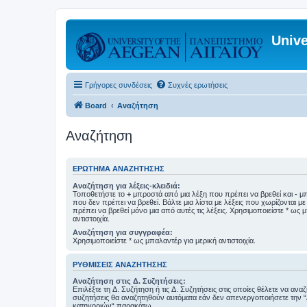
Unive
Γρήγορες συνδέσεις
Συχνές ερωτήσεις
Board
Αναζήτηση
Αναζήτηση
ΕΡΏΤΗΜΑ ΑΝΑΖΉΤΗΣΗΣ
Αναζήτηση για λέξεις-κλειδιά:
Τοποθετήστε το
+
μπροστά από μια λέξη που πρέπει να βρεθεί και
-
μπ
που δεν πρέπει να βρεθεί. Βάλτε μια λίστα με λέξεις που χωρίζονται μ
πρέπει να βρεθεί μόνο μια από αυτές τις λέξεις. Χρησιμοποιείστε * ως 
αντιστοιχία.
Αναζήτηση για συγγραφέα:
Χρησιμοποιείστε * ως μπαλαντέρ για μερική αντιστοιχία.
ΡΥΘΜΊΣΕΙΣ ΑΝΑΖΉΤΗΣΗΣ
Αναζήτηση στις Δ. Συζητήσεις:
Επιλέξτε τη Δ. Συζήτηση ή τις Δ. Συζητήσεις στις οποίες θέλετε να ανα
συζητήσεις θα αναζητηθούν αυτόματα εάν δεν απενεργοποιήσετε την 
κατηγοριών“ παρακάτω.