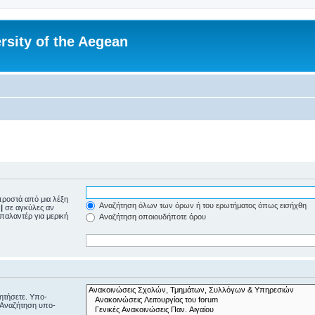
rsity of the Aegean
ροστά από μια λέξη
Αναζήτηση όλων των όρων ή του ερωτήματος όπως εισήχθη
ε
|
σε αγκύλες αν
μπαλαντέρ για μερική
Αναζήτηση οποιουδήποτε όρου
ζητήσετε. Υπο-
“Αναζήτηση υπο-