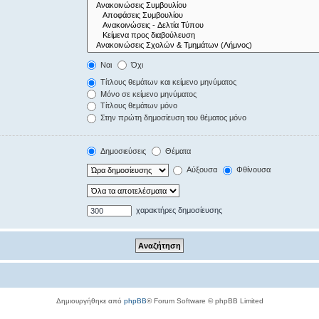
Ναι
Όχι
Τίτλους θεμάτων και κείμενο μηνύματος
Μόνο σε κείμενο μηνύματος
Τίτλους θεμάτων μόνο
Στην πρώτη δημοσίευση του θέματος μόνο
Δημοσιεύσεις
Θέματα
Αύξουσα
Φθίνουσα
χαρακτήρες δημοσίευσης
Δημιουργήθηκε από
phpBB
® Forum Software © phpBB Limited