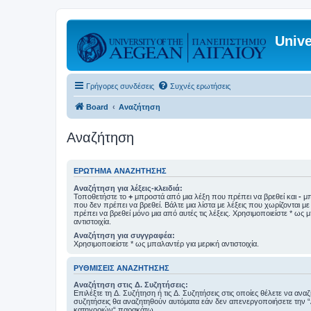
Unive
Γρήγορες συνδέσεις
Συχνές ερωτήσεις
Board
Αναζήτηση
Αναζήτηση
ΕΡΏΤΗΜΑ ΑΝΑΖΉΤΗΣΗΣ
Αναζήτηση για λέξεις-κλειδιά:
Τοποθετήστε το
+
μπροστά από μια λέξη που πρέπει να βρεθεί και
-
μπ
που δεν πρέπει να βρεθεί. Βάλτε μια λίστα με λέξεις που χωρίζονται μ
πρέπει να βρεθεί μόνο μια από αυτές τις λέξεις. Χρησιμοποιείστε * ως 
αντιστοιχία.
Αναζήτηση για συγγραφέα:
Χρησιμοποιείστε * ως μπαλαντέρ για μερική αντιστοιχία.
ΡΥΘΜΊΣΕΙΣ ΑΝΑΖΉΤΗΣΗΣ
Αναζήτηση στις Δ. Συζητήσεις:
Επιλέξτε τη Δ. Συζήτηση ή τις Δ. Συζητήσεις στις οποίες θέλετε να ανα
συζητήσεις θα αναζητηθούν αυτόματα εάν δεν απενεργοποιήσετε την 
κατηγοριών“ παρακάτω.