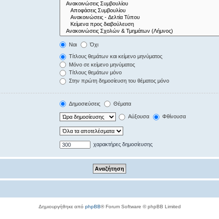
Ναι
Όχι
Τίτλους θεμάτων και κείμενο μηνύματος
Μόνο σε κείμενο μηνύματος
Τίτλους θεμάτων μόνο
Στην πρώτη δημοσίευση του θέματος μόνο
Δημοσιεύσεις
Θέματα
Αύξουσα
Φθίνουσα
χαρακτήρες δημοσίευσης
Δημιουργήθηκε από
phpBB
® Forum Software © phpBB Limited