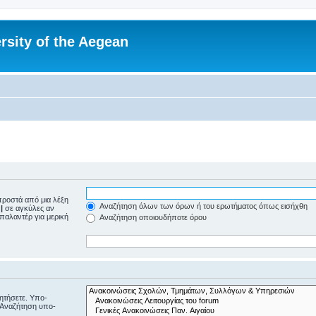
rsity of the Aegean
ροστά από μια λέξη
Αναζήτηση όλων των όρων ή του ερωτήματος όπως εισήχθη
ε
|
σε αγκύλες αν
μπαλαντέρ για μερική
Αναζήτηση οποιουδήποτε όρου
ζητήσετε. Υπο-
“Αναζήτηση υπο-