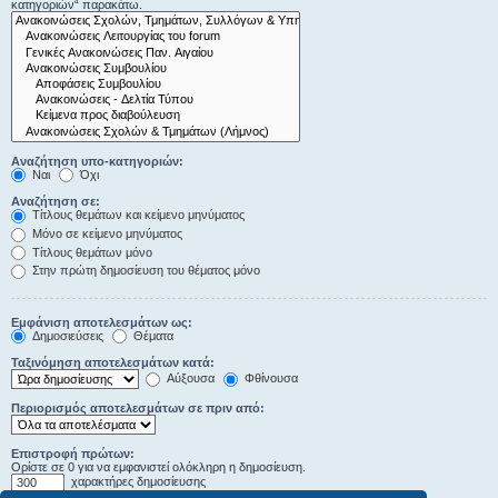
κατηγοριών“ παρακάτω.
Αναζήτηση υπο-κατηγοριών:
Ναι
Όχι
Αναζήτηση σε:
Τίτλους θεμάτων και κείμενο μηνύματος
Μόνο σε κείμενο μηνύματος
Τίτλους θεμάτων μόνο
Στην πρώτη δημοσίευση του θέματος μόνο
Εμφάνιση αποτελεσμάτων ως:
Δημοσιεύσεις
Θέματα
Ταξινόμηση αποτελεσμάτων κατά:
Αύξουσα
Φθίνουσα
Περιορισμός αποτελεσμάτων σε πριν από:
Επιστροφή πρώτων:
Ορίστε σε 0 για να εμφανιστεί ολόκληρη η δημοσίευση.
χαρακτήρες δημοσίευσης