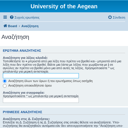
University of the Aegean
Συχνές ερωτήσεις
Σύνδεση
Board
Αναζήτηση
Αναζήτηση
ΕΡΏΤΗΜΑ ΑΝΑΖΉΤΗΣΗΣ
Αναζήτηση για λέξεις-κλειδιά:
Τοποθετήστε το
+
μπροστά από μια λέξη που πρέπει να βρεθεί και
-
μπροστά από μια
λέξη που δεν πρέπει να βρεθεί. Βάλτε μια λίστα με λέξεις που χωρίζονται με
|
σε
αγκύλες αν πρέπει να βρεθεί μόνο μια από αυτές τις λέξεις. Χρησιμοποιείστε * ως
μπαλαντέρ για μερική αντιστοιχία.
Αναζήτηση όλων των όρων ή του ερωτήματος όπως εισήχθη
Αναζήτηση οποιουδήποτε όρου
Αναζήτηση για συγγραφέα:
Χρησιμοποιείστε * ως μπαλαντέρ για μερική αντιστοιχία.
ΡΥΘΜΊΣΕΙΣ ΑΝΑΖΉΤΗΣΗΣ
Αναζήτηση στις Δ. Συζητήσεις:
Επιλέξτε τη Δ. Συζήτηση ή τις Δ. Συζητήσεις στις οποίες θέλετε να αναζητήσετε. Υπο-
συζητήσεις θα αναζητηθούν αυτόματα εάν δεν απενεργοποιήσετε την “Αναζήτηση υπο-