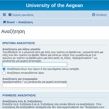
University of the Aegean
Συχνές ερωτήσεις
Σύνδεση
Board
Αναζήτηση
Αναζήτηση
ΕΡΏΤΗΜΑ ΑΝΑΖΉΤΗΣΗΣ
Αναζήτηση για λέξεις-κλειδιά:
Τοποθετήστε το
+
μπροστά από μια λέξη που πρέπει να βρεθεί και
-
μπροστά από μια
λέξη που δεν πρέπει να βρεθεί. Βάλτε μια λίστα με λέξεις που χωρίζονται με
|
σε
αγκύλες αν πρέπει να βρεθεί μόνο μια από αυτές τις λέξεις. Χρησιμοποιείστε * ως
μπαλαντέρ για μερική αντιστοιχία.
Αναζήτηση όλων των όρων ή του ερωτήματος όπως εισήχθη
Αναζήτηση οποιουδήποτε όρου
Αναζήτηση για συγγραφέα:
Χρησιμοποιείστε * ως μπαλαντέρ για μερική αντιστοιχία.
ΡΥΘΜΊΣΕΙΣ ΑΝΑΖΉΤΗΣΗΣ
Αναζήτηση στις Δ. Συζητήσεις:
Επιλέξτε τη Δ. Συζήτηση ή τις Δ. Συζητήσεις στις οποίες θέλετε να αναζητήσετε. Υπο-
συζητήσεις θα αναζητηθούν αυτόματα εάν δεν απενεργοποιήσετε την “Αναζήτηση υπο-