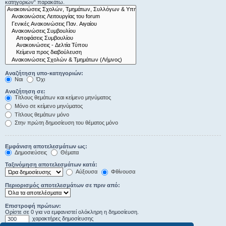
κατηγοριών“ παρακάτω.
Αναζήτηση υπο-κατηγοριών:
Ναι
Όχι
Αναζήτηση σε:
Τίτλους θεμάτων και κείμενο μηνύματος
Μόνο σε κείμενο μηνύματος
Τίτλους θεμάτων μόνο
Στην πρώτη δημοσίευση του θέματος μόνο
Εμφάνιση αποτελεσμάτων ως:
Δημοσιεύσεις
Θέματα
Ταξινόμηση αποτελεσμάτων κατά:
Αύξουσα
Φθίνουσα
Περιορισμός αποτελεσμάτων σε πριν από:
Επιστροφή πρώτων:
Ορίστε σε 0 για να εμφανιστεί ολόκληρη η δημοσίευση.
χαρακτήρες δημοσίευσης