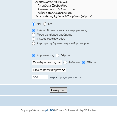
Ναι
Όχι
Τίτλους θεμάτων και κείμενο μηνύματος
Μόνο σε κείμενο μηνύματος
Τίτλους θεμάτων μόνο
Στην πρώτη δημοσίευση του θέματος μόνο
Δημοσιεύσεις
Θέματα
Αύξουσα
Φθίνουσα
χαρακτήρες δημοσίευσης
Δημιουργήθηκε από
phpBB
® Forum Software © phpBB Limited