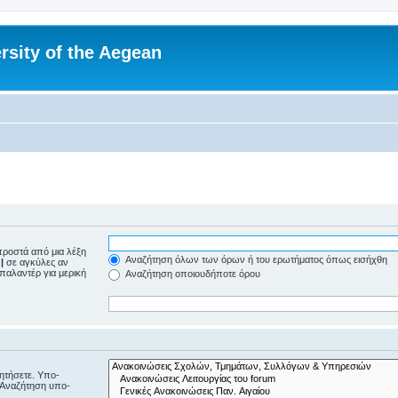
rsity of the Aegean
ροστά από μια λέξη
Αναζήτηση όλων των όρων ή του ερωτήματος όπως εισήχθη
ε
|
σε αγκύλες αν
μπαλαντέρ για μερική
Αναζήτηση οποιουδήποτε όρου
ζητήσετε. Υπο-
“Αναζήτηση υπο-