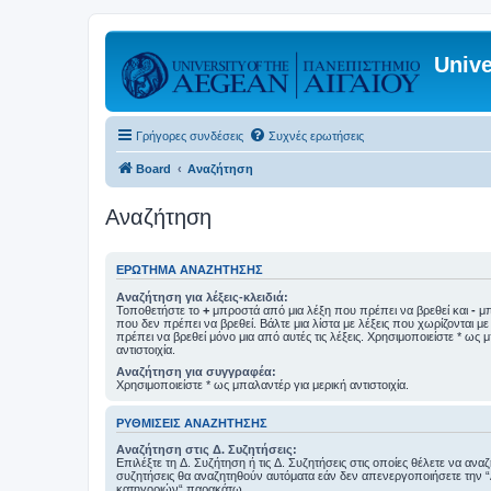
Unive
Γρήγορες συνδέσεις
Συχνές ερωτήσεις
Board
Αναζήτηση
Αναζήτηση
ΕΡΏΤΗΜΑ ΑΝΑΖΉΤΗΣΗΣ
Αναζήτηση για λέξεις-κλειδιά:
Τοποθετήστε το
+
μπροστά από μια λέξη που πρέπει να βρεθεί και
-
μπ
που δεν πρέπει να βρεθεί. Βάλτε μια λίστα με λέξεις που χωρίζονται μ
πρέπει να βρεθεί μόνο μια από αυτές τις λέξεις. Χρησιμοποιείστε * ως 
αντιστοιχία.
Αναζήτηση για συγγραφέα:
Χρησιμοποιείστε * ως μπαλαντέρ για μερική αντιστοιχία.
ΡΥΘΜΊΣΕΙΣ ΑΝΑΖΉΤΗΣΗΣ
Αναζήτηση στις Δ. Συζητήσεις:
Επιλέξτε τη Δ. Συζήτηση ή τις Δ. Συζητήσεις στις οποίες θέλετε να ανα
συζητήσεις θα αναζητηθούν αυτόματα εάν δεν απενεργοποιήσετε την 
κατηγοριών“ παρακάτω.