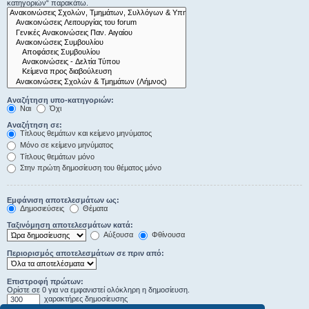
κατηγοριών“ παρακάτω.
Αναζήτηση υπο-κατηγοριών:
Ναι
Όχι
Αναζήτηση σε:
Τίτλους θεμάτων και κείμενο μηνύματος
Μόνο σε κείμενο μηνύματος
Τίτλους θεμάτων μόνο
Στην πρώτη δημοσίευση του θέματος μόνο
Εμφάνιση αποτελεσμάτων ως:
Δημοσιεύσεις
Θέματα
Ταξινόμηση αποτελεσμάτων κατά:
Αύξουσα
Φθίνουσα
Περιορισμός αποτελεσμάτων σε πριν από:
Επιστροφή πρώτων:
Ορίστε σε 0 για να εμφανιστεί ολόκληρη η δημοσίευση.
χαρακτήρες δημοσίευσης