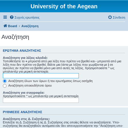
University of the Aegean
Συχνές ερωτήσεις
Σύνδεση
Board
Αναζήτηση
Αναζήτηση
ΕΡΏΤΗΜΑ ΑΝΑΖΉΤΗΣΗΣ
Αναζήτηση για λέξεις-κλειδιά:
Τοποθετήστε το
+
μπροστά από μια λέξη που πρέπει να βρεθεί και
-
μπροστά από μια
λέξη που δεν πρέπει να βρεθεί. Βάλτε μια λίστα με λέξεις που χωρίζονται με
|
σε
αγκύλες αν πρέπει να βρεθεί μόνο μια από αυτές τις λέξεις. Χρησιμοποιείστε * ως
μπαλαντέρ για μερική αντιστοιχία.
Αναζήτηση όλων των όρων ή του ερωτήματος όπως εισήχθη
Αναζήτηση οποιουδήποτε όρου
Αναζήτηση για συγγραφέα:
Χρησιμοποιείστε * ως μπαλαντέρ για μερική αντιστοιχία.
ΡΥΘΜΊΣΕΙΣ ΑΝΑΖΉΤΗΣΗΣ
Αναζήτηση στις Δ. Συζητήσεις:
Επιλέξτε τη Δ. Συζήτηση ή τις Δ. Συζητήσεις στις οποίες θέλετε να αναζητήσετε. Υπο-
συζητήσεις θα αναζητηθούν αυτόματα εάν δεν απενεργοποιήσετε την “Αναζήτηση υπο-