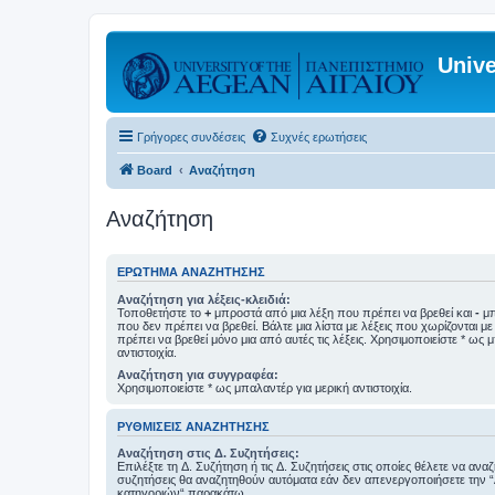
Unive
Γρήγορες συνδέσεις
Συχνές ερωτήσεις
Board
Αναζήτηση
Αναζήτηση
ΕΡΏΤΗΜΑ ΑΝΑΖΉΤΗΣΗΣ
Αναζήτηση για λέξεις-κλειδιά:
Τοποθετήστε το
+
μπροστά από μια λέξη που πρέπει να βρεθεί και
-
μπ
που δεν πρέπει να βρεθεί. Βάλτε μια λίστα με λέξεις που χωρίζονται μ
πρέπει να βρεθεί μόνο μια από αυτές τις λέξεις. Χρησιμοποιείστε * ως 
αντιστοιχία.
Αναζήτηση για συγγραφέα:
Χρησιμοποιείστε * ως μπαλαντέρ για μερική αντιστοιχία.
ΡΥΘΜΊΣΕΙΣ ΑΝΑΖΉΤΗΣΗΣ
Αναζήτηση στις Δ. Συζητήσεις:
Επιλέξτε τη Δ. Συζήτηση ή τις Δ. Συζητήσεις στις οποίες θέλετε να ανα
συζητήσεις θα αναζητηθούν αυτόματα εάν δεν απενεργοποιήσετε την 
κατηγοριών“ παρακάτω.