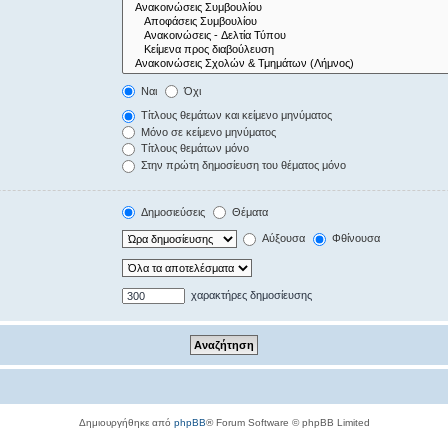
Ναι
Όχι
Τίτλους θεμάτων και κείμενο μηνύματος
Μόνο σε κείμενο μηνύματος
Τίτλους θεμάτων μόνο
Στην πρώτη δημοσίευση του θέματος μόνο
Δημοσιεύσεις
Θέματα
Αύξουσα
Φθίνουσα
χαρακτήρες δημοσίευσης
Δημιουργήθηκε από
phpBB
® Forum Software © phpBB Limited