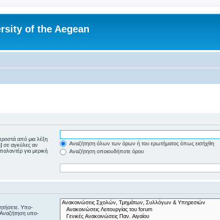
rsity of the Aegean
ροστά από μια λέξη
Αναζήτηση όλων των όρων ή του ερωτήματος όπως εισήχθη
ε
|
σε αγκύλες αν
μπαλαντέρ για μερική
Αναζήτηση οποιουδήποτε όρου
ζητήσετε. Υπο-
“Αναζήτηση υπο-