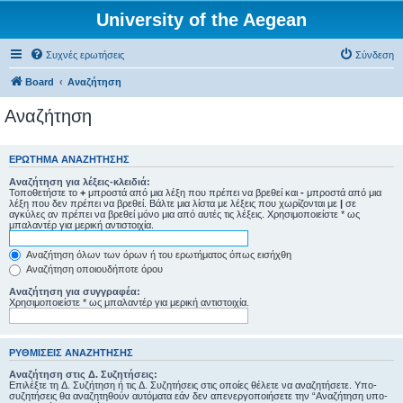
University of the Aegean
Συχνές ερωτήσεις
Σύνδεση
Board
Αναζήτηση
Αναζήτηση
ΕΡΏΤΗΜΑ ΑΝΑΖΉΤΗΣΗΣ
Αναζήτηση για λέξεις-κλειδιά:
Τοποθετήστε το
+
μπροστά από μια λέξη που πρέπει να βρεθεί και
-
μπροστά από μια
λέξη που δεν πρέπει να βρεθεί. Βάλτε μια λίστα με λέξεις που χωρίζονται με
|
σε
αγκύλες αν πρέπει να βρεθεί μόνο μια από αυτές τις λέξεις. Χρησιμοποιείστε * ως
μπαλαντέρ για μερική αντιστοιχία.
Αναζήτηση όλων των όρων ή του ερωτήματος όπως εισήχθη
Αναζήτηση οποιουδήποτε όρου
Αναζήτηση για συγγραφέα:
Χρησιμοποιείστε * ως μπαλαντέρ για μερική αντιστοιχία.
ΡΥΘΜΊΣΕΙΣ ΑΝΑΖΉΤΗΣΗΣ
Αναζήτηση στις Δ. Συζητήσεις:
Επιλέξτε τη Δ. Συζήτηση ή τις Δ. Συζητήσεις στις οποίες θέλετε να αναζητήσετε. Υπο-
συζητήσεις θα αναζητηθούν αυτόματα εάν δεν απενεργοποιήσετε την “Αναζήτηση υπο-