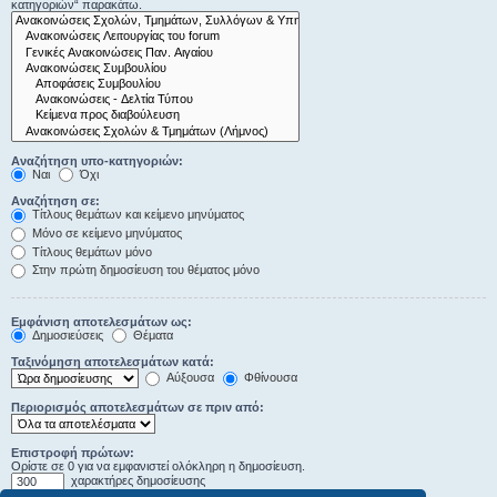
κατηγοριών“ παρακάτω.
Αναζήτηση υπο-κατηγοριών:
Ναι
Όχι
Αναζήτηση σε:
Τίτλους θεμάτων και κείμενο μηνύματος
Μόνο σε κείμενο μηνύματος
Τίτλους θεμάτων μόνο
Στην πρώτη δημοσίευση του θέματος μόνο
Εμφάνιση αποτελεσμάτων ως:
Δημοσιεύσεις
Θέματα
Ταξινόμηση αποτελεσμάτων κατά:
Αύξουσα
Φθίνουσα
Περιορισμός αποτελεσμάτων σε πριν από:
Επιστροφή πρώτων:
Ορίστε σε 0 για να εμφανιστεί ολόκληρη η δημοσίευση.
χαρακτήρες δημοσίευσης