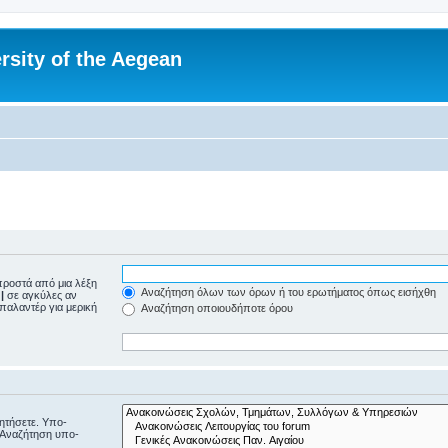
rsity of the Aegean
ροστά από μια λέξη
Αναζήτηση όλων των όρων ή του ερωτήματος όπως εισήχθη
ε
|
σε αγκύλες αν
μπαλαντέρ για μερική
Αναζήτηση οποιουδήποτε όρου
ζητήσετε. Υπο-
“Αναζήτηση υπο-