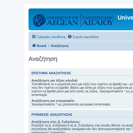
Unive
Γρήγορες συνδέσεις
Συχνές ερωτήσεις
Board
Αναζήτηση
Αναζήτηση
ΕΡΏΤΗΜΑ ΑΝΑΖΉΤΗΣΗΣ
Αναζήτηση για λέξεις-κλειδιά:
Τοποθετήστε το
+
μπροστά από μια λέξη που πρέπει να βρεθεί και
-
μπ
που δεν πρέπει να βρεθεί. Βάλτε μια λίστα με λέξεις που χωρίζονται μ
πρέπει να βρεθεί μόνο μια από αυτές τις λέξεις. Χρησιμοποιείστε * ως 
αντιστοιχία.
Αναζήτηση για συγγραφέα:
Χρησιμοποιείστε * ως μπαλαντέρ για μερική αντιστοιχία.
ΡΥΘΜΊΣΕΙΣ ΑΝΑΖΉΤΗΣΗΣ
Αναζήτηση στις Δ. Συζητήσεις:
Επιλέξτε τη Δ. Συζήτηση ή τις Δ. Συζητήσεις στις οποίες θέλετε να ανα
συζητήσεις θα αναζητηθούν αυτόματα εάν δεν απενεργοποιήσετε την 
κατηγοριών“ παρακάτω.