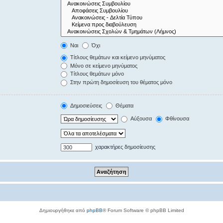
Ναι
Όχι
Τίτλους θεμάτων και κείμενο μηνύματος
Μόνο σε κείμενο μηνύματος
Τίτλους θεμάτων μόνο
Στην πρώτη δημοσίευση του θέματος μόνο
Δημοσιεύσεις
Θέματα
Αύξουσα
Φθίνουσα
χαρακτήρες δημοσίευσης
Δημιουργήθηκε από
phpBB
® Forum Software © phpBB Limited