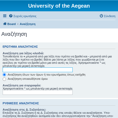
University of the Aegean
Συχνές ερωτήσεις
Σύνδεση
Board
Αναζήτηση
Αναζήτηση
ΕΡΏΤΗΜΑ ΑΝΑΖΉΤΗΣΗΣ
Αναζήτηση για λέξεις-κλειδιά:
Τοποθετήστε το
+
μπροστά από μια λέξη που πρέπει να βρεθεί και
-
μπροστά από μια
λέξη που δεν πρέπει να βρεθεί. Βάλτε μια λίστα με λέξεις που χωρίζονται με
|
σε
αγκύλες αν πρέπει να βρεθεί μόνο μια από αυτές τις λέξεις. Χρησιμοποιείστε * ως
μπαλαντέρ για μερική αντιστοιχία.
Αναζήτηση όλων των όρων ή του ερωτήματος όπως εισήχθη
Αναζήτηση οποιουδήποτε όρου
Αναζήτηση για συγγραφέα:
Χρησιμοποιείστε * ως μπαλαντέρ για μερική αντιστοιχία.
ΡΥΘΜΊΣΕΙΣ ΑΝΑΖΉΤΗΣΗΣ
Αναζήτηση στις Δ. Συζητήσεις:
Επιλέξτε τη Δ. Συζήτηση ή τις Δ. Συζητήσεις στις οποίες θέλετε να αναζητήσετε. Υπο-
συζητήσεις θα αναζητηθούν αυτόματα εάν δεν απενεργοποιήσετε την “Αναζήτηση υπο-