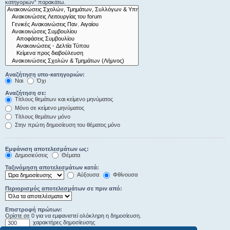
κατηγοριών“ παρακάτω.
Αναζήτηση υπο-κατηγοριών:
Ναι
Όχι
Αναζήτηση σε:
Τίτλους θεμάτων και κείμενο μηνύματος
Μόνο σε κείμενο μηνύματος
Τίτλους θεμάτων μόνο
Στην πρώτη δημοσίευση του θέματος μόνο
Εμφάνιση αποτελεσμάτων ως:
Δημοσιεύσεις
Θέματα
Ταξινόμηση αποτελεσμάτων κατά:
Αύξουσα
Φθίνουσα
Περιορισμός αποτελεσμάτων σε πριν από:
Επιστροφή πρώτων:
Ορίστε σε 0 για να εμφανιστεί ολόκληρη η δημοσίευση.
χαρακτήρες δημοσίευσης