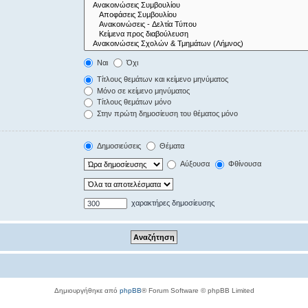
Ναι
Όχι
Τίτλους θεμάτων και κείμενο μηνύματος
Μόνο σε κείμενο μηνύματος
Τίτλους θεμάτων μόνο
Στην πρώτη δημοσίευση του θέματος μόνο
Δημοσιεύσεις
Θέματα
Αύξουσα
Φθίνουσα
χαρακτήρες δημοσίευσης
Δημιουργήθηκε από
phpBB
® Forum Software © phpBB Limited