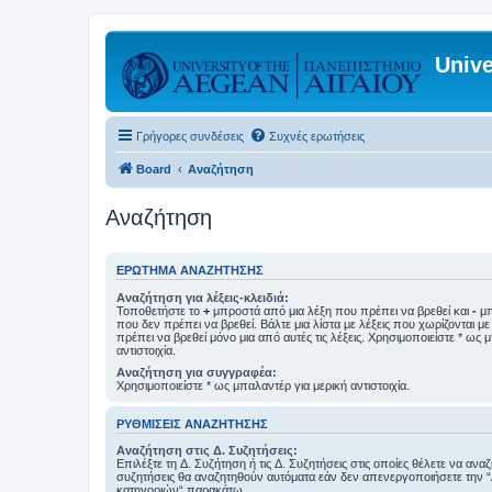
Unive
Γρήγορες συνδέσεις
Συχνές ερωτήσεις
Board
Αναζήτηση
Αναζήτηση
ΕΡΏΤΗΜΑ ΑΝΑΖΉΤΗΣΗΣ
Αναζήτηση για λέξεις-κλειδιά:
Τοποθετήστε το
+
μπροστά από μια λέξη που πρέπει να βρεθεί και
-
μπ
που δεν πρέπει να βρεθεί. Βάλτε μια λίστα με λέξεις που χωρίζονται μ
πρέπει να βρεθεί μόνο μια από αυτές τις λέξεις. Χρησιμοποιείστε * ως 
αντιστοιχία.
Αναζήτηση για συγγραφέα:
Χρησιμοποιείστε * ως μπαλαντέρ για μερική αντιστοιχία.
ΡΥΘΜΊΣΕΙΣ ΑΝΑΖΉΤΗΣΗΣ
Αναζήτηση στις Δ. Συζητήσεις:
Επιλέξτε τη Δ. Συζήτηση ή τις Δ. Συζητήσεις στις οποίες θέλετε να ανα
συζητήσεις θα αναζητηθούν αυτόματα εάν δεν απενεργοποιήσετε την 
κατηγοριών“ παρακάτω.