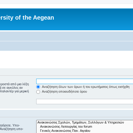
rsity of the Aegean
ροστά από μια λέξη
Αναζήτηση όλων των όρων ή του ερωτήματος όπως εισήχθη
ε
|
σε αγκύλες αν
μπαλαντέρ για μερική
Αναζήτηση οποιουδήποτε όρου
ζητήσετε. Υπο-
“Αναζήτηση υπο-