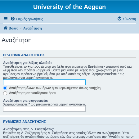
University of the Aegean
Συχνές ερωτήσεις
Σύνδεση
Board
Αναζήτηση
Αναζήτηση
ΕΡΏΤΗΜΑ ΑΝΑΖΉΤΗΣΗΣ
Αναζήτηση για λέξεις-κλειδιά:
Τοποθετήστε το
+
μπροστά από μια λέξη που πρέπει να βρεθεί και
-
μπροστά από μια
λέξη που δεν πρέπει να βρεθεί. Βάλτε μια λίστα με λέξεις που χωρίζονται με
|
σε
αγκύλες αν πρέπει να βρεθεί μόνο μια από αυτές τις λέξεις. Χρησιμοποιείστε * ως
μπαλαντέρ για μερική αντιστοιχία.
Αναζήτηση όλων των όρων ή του ερωτήματος όπως εισήχθη
Αναζήτηση οποιουδήποτε όρου
Αναζήτηση για συγγραφέα:
Χρησιμοποιείστε * ως μπαλαντέρ για μερική αντιστοιχία.
ΡΥΘΜΊΣΕΙΣ ΑΝΑΖΉΤΗΣΗΣ
Αναζήτηση στις Δ. Συζητήσεις:
Επιλέξτε τη Δ. Συζήτηση ή τις Δ. Συζητήσεις στις οποίες θέλετε να αναζητήσετε. Υπο-
συζητήσεις θα αναζητηθούν αυτόματα εάν δεν απενεργοποιήσετε την “Αναζήτηση υπο-