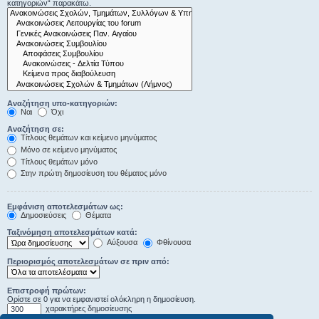
κατηγοριών“ παρακάτω.
Αναζήτηση υπο-κατηγοριών:
Ναι
Όχι
Αναζήτηση σε:
Τίτλους θεμάτων και κείμενο μηνύματος
Μόνο σε κείμενο μηνύματος
Τίτλους θεμάτων μόνο
Στην πρώτη δημοσίευση του θέματος μόνο
Εμφάνιση αποτελεσμάτων ως:
Δημοσιεύσεις
Θέματα
Ταξινόμηση αποτελεσμάτων κατά:
Αύξουσα
Φθίνουσα
Περιορισμός αποτελεσμάτων σε πριν από:
Επιστροφή πρώτων:
Ορίστε σε 0 για να εμφανιστεί ολόκληρη η δημοσίευση.
χαρακτήρες δημοσίευσης