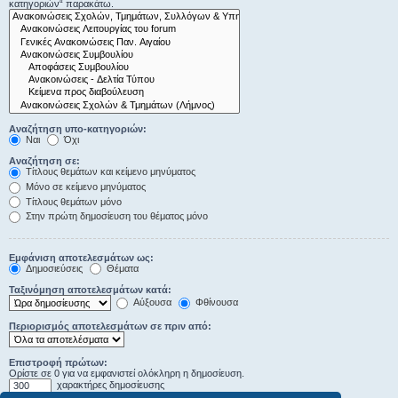
κατηγοριών“ παρακάτω.
Αναζήτηση υπο-κατηγοριών:
Ναι
Όχι
Αναζήτηση σε:
Τίτλους θεμάτων και κείμενο μηνύματος
Μόνο σε κείμενο μηνύματος
Τίτλους θεμάτων μόνο
Στην πρώτη δημοσίευση του θέματος μόνο
Εμφάνιση αποτελεσμάτων ως:
Δημοσιεύσεις
Θέματα
Ταξινόμηση αποτελεσμάτων κατά:
Αύξουσα
Φθίνουσα
Περιορισμός αποτελεσμάτων σε πριν από:
Επιστροφή πρώτων:
Ορίστε σε 0 για να εμφανιστεί ολόκληρη η δημοσίευση.
χαρακτήρες δημοσίευσης