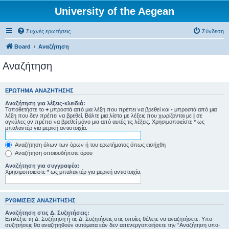
University of the Aegean
Συχνές ερωτήσεις
Σύνδεση
Board
Αναζήτηση
Αναζήτηση
ΕΡΏΤΗΜΑ ΑΝΑΖΉΤΗΣΗΣ
Αναζήτηση για λέξεις-κλειδιά:
Τοποθετήστε το
+
μπροστά από μια λέξη που πρέπει να βρεθεί και
-
μπροστά από μια
λέξη που δεν πρέπει να βρεθεί. Βάλτε μια λίστα με λέξεις που χωρίζονται με
|
σε
αγκύλες αν πρέπει να βρεθεί μόνο μια από αυτές τις λέξεις. Χρησιμοποιείστε * ως
μπαλαντέρ για μερική αντιστοιχία.
Αναζήτηση όλων των όρων ή του ερωτήματος όπως εισήχθη
Αναζήτηση οποιουδήποτε όρου
Αναζήτηση για συγγραφέα:
Χρησιμοποιείστε * ως μπαλαντέρ για μερική αντιστοιχία.
ΡΥΘΜΊΣΕΙΣ ΑΝΑΖΉΤΗΣΗΣ
Αναζήτηση στις Δ. Συζητήσεις:
Επιλέξτε τη Δ. Συζήτηση ή τις Δ. Συζητήσεις στις οποίες θέλετε να αναζητήσετε. Υπο-
συζητήσεις θα αναζητηθούν αυτόματα εάν δεν απενεργοποιήσετε την “Αναζήτηση υπο-