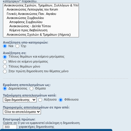
κατηγοριών“ παρακάτω.
Αναζήτηση υπο-κατηγοριών:
Ναι
Όχι
Αναζήτηση σε:
Τίτλους θεμάτων και κείμενο μηνύματος
Μόνο σε κείμενο μηνύματος
Τίτλους θεμάτων μόνο
Στην πρώτη δημοσίευση του θέματος μόνο
Εμφάνιση αποτελεσμάτων ως:
Δημοσιεύσεις
Θέματα
Ταξινόμηση αποτελεσμάτων κατά:
Αύξουσα
Φθίνουσα
Περιορισμός αποτελεσμάτων σε πριν από:
Επιστροφή πρώτων:
Ορίστε σε 0 για να εμφανιστεί ολόκληρη η δημοσίευση.
χαρακτήρες δημοσίευσης