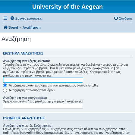
University of the Aegean
Συχνές ερωτήσεις
Σύνδεση
Board
Αναζήτηση
Αναζήτηση
ΕΡΏΤΗΜΑ ΑΝΑΖΉΤΗΣΗΣ
Αναζήτηση για λέξεις-κλειδιά:
Τοποθετήστε το
+
μπροστά από μια λέξη που πρέπει να βρεθεί και
-
μπροστά από μια
λέξη που δεν πρέπει να βρεθεί. Βάλτε μια λίστα με λέξεις που χωρίζονται με
|
σε
αγκύλες αν πρέπει να βρεθεί μόνο μια από αυτές τις λέξεις. Χρησιμοποιείστε * ως
μπαλαντέρ για μερική αντιστοιχία.
Αναζήτηση όλων των όρων ή του ερωτήματος όπως εισήχθη
Αναζήτηση οποιουδήποτε όρου
Αναζήτηση για συγγραφέα:
Χρησιμοποιείστε * ως μπαλαντέρ για μερική αντιστοιχία.
ΡΥΘΜΊΣΕΙΣ ΑΝΑΖΉΤΗΣΗΣ
Αναζήτηση στις Δ. Συζητήσεις:
Επιλέξτε τη Δ. Συζήτηση ή τις Δ. Συζητήσεις στις οποίες θέλετε να αναζητήσετε. Υπο-
συζητήσεις θα αναζητηθούν αυτόματα εάν δεν απενεργοποιήσετε την “Αναζήτηση υπο-