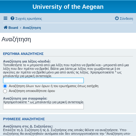
University of the Aegean
Συχνές ερωτήσεις
Σύνδεση
Board
Αναζήτηση
Αναζήτηση
ΕΡΏΤΗΜΑ ΑΝΑΖΉΤΗΣΗΣ
Αναζήτηση για λέξεις-κλειδιά:
Τοποθετήστε το
+
μπροστά από μια λέξη που πρέπει να βρεθεί και
-
μπροστά από μια
λέξη που δεν πρέπει να βρεθεί. Βάλτε μια λίστα με λέξεις που χωρίζονται με
|
σε
αγκύλες αν πρέπει να βρεθεί μόνο μια από αυτές τις λέξεις. Χρησιμοποιείστε * ως
μπαλαντέρ για μερική αντιστοιχία.
Αναζήτηση όλων των όρων ή του ερωτήματος όπως εισήχθη
Αναζήτηση οποιουδήποτε όρου
Αναζήτηση για συγγραφέα:
Χρησιμοποιείστε * ως μπαλαντέρ για μερική αντιστοιχία.
ΡΥΘΜΊΣΕΙΣ ΑΝΑΖΉΤΗΣΗΣ
Αναζήτηση στις Δ. Συζητήσεις:
Επιλέξτε τη Δ. Συζήτηση ή τις Δ. Συζητήσεις στις οποίες θέλετε να αναζητήσετε. Υπο-
συζητήσεις θα αναζητηθούν αυτόματα εάν δεν απενεργοποιήσετε την “Αναζήτηση υπο-