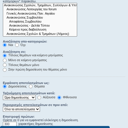
κατηγοριών“ παρακάτω.
Αναζήτηση υπο-κατηγοριών:
Ναι
Όχι
Αναζήτηση σε:
Τίτλους θεμάτων και κείμενο μηνύματος
Μόνο σε κείμενο μηνύματος
Τίτλους θεμάτων μόνο
Στην πρώτη δημοσίευση του θέματος μόνο
Εμφάνιση αποτελεσμάτων ως:
Δημοσιεύσεις
Θέματα
Ταξινόμηση αποτελεσμάτων κατά:
Αύξουσα
Φθίνουσα
Περιορισμός αποτελεσμάτων σε πριν από:
Επιστροφή πρώτων:
Ορίστε σε 0 για να εμφανιστεί ολόκληρη η δημοσίευση.
χαρακτήρες δημοσίευσης