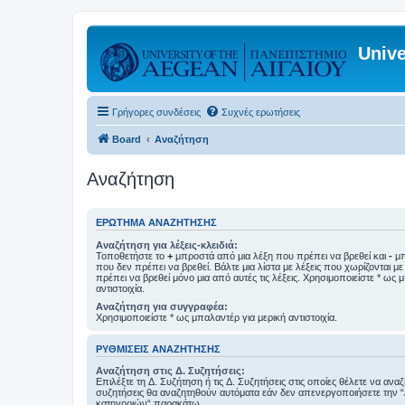
Unive
Γρήγορες συνδέσεις
Συχνές ερωτήσεις
Board
Αναζήτηση
Αναζήτηση
ΕΡΏΤΗΜΑ ΑΝΑΖΉΤΗΣΗΣ
Αναζήτηση για λέξεις-κλειδιά:
Τοποθετήστε το
+
μπροστά από μια λέξη που πρέπει να βρεθεί και
-
μπ
που δεν πρέπει να βρεθεί. Βάλτε μια λίστα με λέξεις που χωρίζονται μ
πρέπει να βρεθεί μόνο μια από αυτές τις λέξεις. Χρησιμοποιείστε * ως 
αντιστοιχία.
Αναζήτηση για συγγραφέα:
Χρησιμοποιείστε * ως μπαλαντέρ για μερική αντιστοιχία.
ΡΥΘΜΊΣΕΙΣ ΑΝΑΖΉΤΗΣΗΣ
Αναζήτηση στις Δ. Συζητήσεις:
Επιλέξτε τη Δ. Συζήτηση ή τις Δ. Συζητήσεις στις οποίες θέλετε να ανα
συζητήσεις θα αναζητηθούν αυτόματα εάν δεν απενεργοποιήσετε την 
κατηγοριών“ παρακάτω.