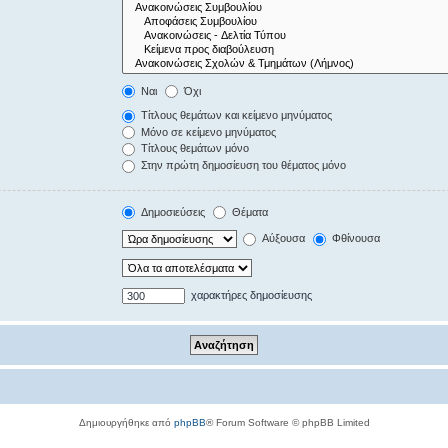
Ναι
Όχι
Τίτλους θεμάτων και κείμενο μηνύματος
Μόνο σε κείμενο μηνύματος
Τίτλους θεμάτων μόνο
Στην πρώτη δημοσίευση του θέματος μόνο
Δημοσιεύσεις
Θέματα
Αύξουσα
Φθίνουσα
χαρακτήρες δημοσίευσης
Δημιουργήθηκε από
phpBB
® Forum Software © phpBB Limited