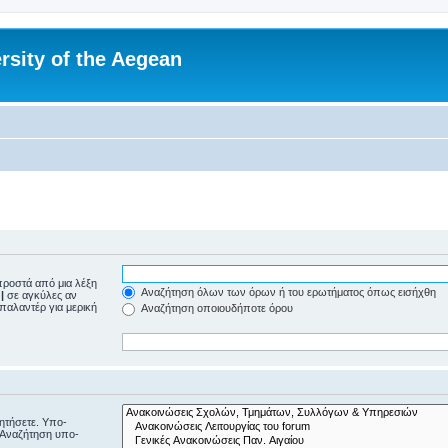
rsity of the Aegean
ροστά από μια λέξη
Αναζήτηση όλων των όρων ή του ερωτήματος όπως εισήχθη
ε
|
σε αγκύλες αν
μπαλαντέρ για μερική
Αναζήτηση οποιουδήποτε όρου
ζητήσετε. Υπο-
“Αναζήτηση υπο-