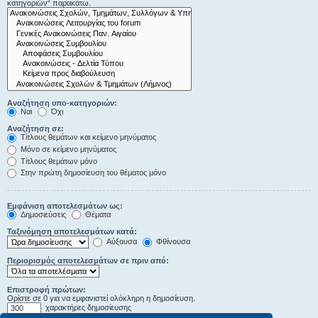
κατηγοριών“ παρακάτω.
Αναζήτηση υπο-κατηγοριών:
Ναι
Όχι
Αναζήτηση σε:
Τίτλους θεμάτων και κείμενο μηνύματος
Μόνο σε κείμενο μηνύματος
Τίτλους θεμάτων μόνο
Στην πρώτη δημοσίευση του θέματος μόνο
Εμφάνιση αποτελεσμάτων ως:
Δημοσιεύσεις
Θέματα
Ταξινόμηση αποτελεσμάτων κατά:
Αύξουσα
Φθίνουσα
Περιορισμός αποτελεσμάτων σε πριν από:
Επιστροφή πρώτων:
Ορίστε σε 0 για να εμφανιστεί ολόκληρη η δημοσίευση.
χαρακτήρες δημοσίευσης