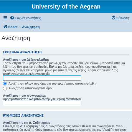
University of the Aegean
Συχνές ερωτήσεις
Σύνδεση
Board
Αναζήτηση
Αναζήτηση
ΕΡΏΤΗΜΑ ΑΝΑΖΉΤΗΣΗΣ
Αναζήτηση για λέξεις-κλειδιά:
Τοποθετήστε το
+
μπροστά από μια λέξη που πρέπει να βρεθεί και
-
μπροστά από μια
λέξη που δεν πρέπει να βρεθεί. Βάλτε μια λίστα με λέξεις που χωρίζονται με
|
σε
αγκύλες αν πρέπει να βρεθεί μόνο μια από αυτές τις λέξεις. Χρησιμοποιείστε * ως
μπαλαντέρ για μερική αντιστοιχία.
Αναζήτηση όλων των όρων ή του ερωτήματος όπως εισήχθη
Αναζήτηση οποιουδήποτε όρου
Αναζήτηση για συγγραφέα:
Χρησιμοποιείστε * ως μπαλαντέρ για μερική αντιστοιχία.
ΡΥΘΜΊΣΕΙΣ ΑΝΑΖΉΤΗΣΗΣ
Αναζήτηση στις Δ. Συζητήσεις:
Επιλέξτε τη Δ. Συζήτηση ή τις Δ. Συζητήσεις στις οποίες θέλετε να αναζητήσετε. Υπο-
συζητήσεις θα αναζητηθούν αυτόματα εάν δεν απενεργοποιήσετε την “Αναζήτηση υπο-