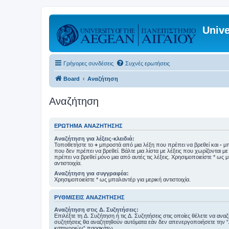
Unive
Γρήγορες συνδέσεις
Συχνές ερωτήσεις
Board
Αναζήτηση
Αναζήτηση
ΕΡΏΤΗΜΑ ΑΝΑΖΉΤΗΣΗΣ
Αναζήτηση για λέξεις-κλειδιά:
Τοποθετήστε το
+
μπροστά από μια λέξη που πρέπει να βρεθεί και
-
μπ
που δεν πρέπει να βρεθεί. Βάλτε μια λίστα με λέξεις που χωρίζονται μ
πρέπει να βρεθεί μόνο μια από αυτές τις λέξεις. Χρησιμοποιείστε * ως 
αντιστοιχία.
Αναζήτηση για συγγραφέα:
Χρησιμοποιείστε * ως μπαλαντέρ για μερική αντιστοιχία.
ΡΥΘΜΊΣΕΙΣ ΑΝΑΖΉΤΗΣΗΣ
Αναζήτηση στις Δ. Συζητήσεις:
Επιλέξτε τη Δ. Συζήτηση ή τις Δ. Συζητήσεις στις οποίες θέλετε να ανα
συζητήσεις θα αναζητηθούν αυτόματα εάν δεν απενεργοποιήσετε την 
κατηγοριών“ παρακάτω.