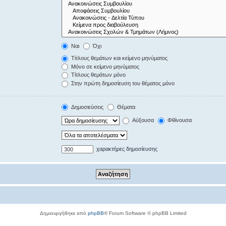
Ναι
Όχι
Τίτλους θεμάτων και κείμενο μηνύματος
Μόνο σε κείμενο μηνύματος
Τίτλους θεμάτων μόνο
Στην πρώτη δημοσίευση του θέματος μόνο
Δημοσιεύσεις
Θέματα
Αύξουσα
Φθίνουσα
χαρακτήρες δημοσίευσης
Δημιουργήθηκε από
phpBB
® Forum Software © phpBB Limited