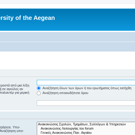
rsity of the Aegean
ροστά από μια λέξη
Αναζήτηση όλων των όρων ή του ερωτήματος όπως εισήχθη
ε
|
σε αγκύλες αν
μπαλαντέρ για μερική
Αναζήτηση οποιουδήποτε όρου
ζητήσετε. Υπο-
“Αναζήτηση υπο-