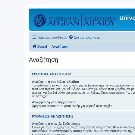
Unive
Γρήγορες συνδέσεις
Συχνές ερωτήσεις
Board
Αναζήτηση
Αναζήτηση
ΕΡΏΤΗΜΑ ΑΝΑΖΉΤΗΣΗΣ
Αναζήτηση για λέξεις-κλειδιά:
Τοποθετήστε το
+
μπροστά από μια λέξη που πρέπει να βρεθεί και
-
μπ
που δεν πρέπει να βρεθεί. Βάλτε μια λίστα με λέξεις που χωρίζονται μ
πρέπει να βρεθεί μόνο μια από αυτές τις λέξεις. Χρησιμοποιείστε * ως 
αντιστοιχία.
Αναζήτηση για συγγραφέα:
Χρησιμοποιείστε * ως μπαλαντέρ για μερική αντιστοιχία.
ΡΥΘΜΊΣΕΙΣ ΑΝΑΖΉΤΗΣΗΣ
Αναζήτηση στις Δ. Συζητήσεις:
Επιλέξτε τη Δ. Συζήτηση ή τις Δ. Συζητήσεις στις οποίες θέλετε να ανα
συζητήσεις θα αναζητηθούν αυτόματα εάν δεν απενεργοποιήσετε την 
κατηγοριών“ παρακάτω.