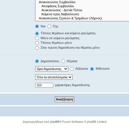
Ναι
Όχι
Τίτλους θεμάτων και κείμενο μηνύματος
Μόνο σε κείμενο μηνύματος
Τίτλους θεμάτων μόνο
Στην πρώτη δημοσίευση του θέματος μόνο
Δημοσιεύσεις
Θέματα
Αύξουσα
Φθίνουσα
χαρακτήρες δημοσίευσης
Δημιουργήθηκε από
phpBB
® Forum Software © phpBB Limited