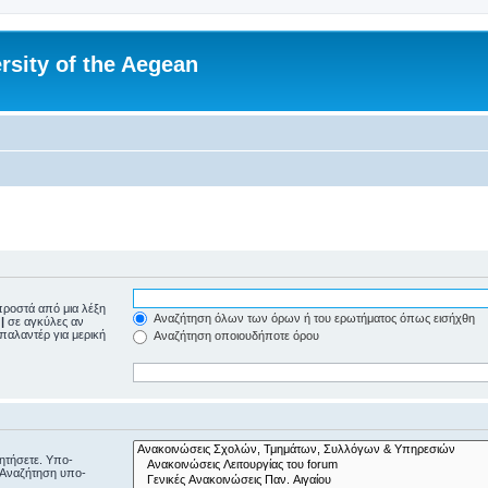
rsity of the Aegean
ροστά από μια λέξη
Αναζήτηση όλων των όρων ή του ερωτήματος όπως εισήχθη
ε
|
σε αγκύλες αν
μπαλαντέρ για μερική
Αναζήτηση οποιουδήποτε όρου
ζητήσετε. Υπο-
“Αναζήτηση υπο-