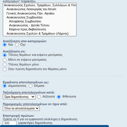
κατηγοριών“ παρακάτω.
Αναζήτηση υπο-κατηγοριών:
Ναι
Όχι
Αναζήτηση σε:
Τίτλους θεμάτων και κείμενο μηνύματος
Μόνο σε κείμενο μηνύματος
Τίτλους θεμάτων μόνο
Στην πρώτη δημοσίευση του θέματος μόνο
Εμφάνιση αποτελεσμάτων ως:
Δημοσιεύσεις
Θέματα
Ταξινόμηση αποτελεσμάτων κατά:
Αύξουσα
Φθίνουσα
Περιορισμός αποτελεσμάτων σε πριν από:
Επιστροφή πρώτων:
Ορίστε σε 0 για να εμφανιστεί ολόκληρη η δημοσίευση.
χαρακτήρες δημοσίευσης