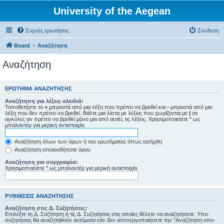
University of the Aegean
Συχνές ερωτήσεις
Σύνδεση
Board
Αναζήτηση
Αναζήτηση
ΕΡΏΤΗΜΑ ΑΝΑΖΉΤΗΣΗΣ
Αναζήτηση για λέξεις-κλειδιά:
Τοποθετήστε το
+
μπροστά από μια λέξη που πρέπει να βρεθεί και
-
μπροστά από μια
λέξη που δεν πρέπει να βρεθεί. Βάλτε μια λίστα με λέξεις που χωρίζονται με
|
σε
αγκύλες αν πρέπει να βρεθεί μόνο μια από αυτές τις λέξεις. Χρησιμοποιείστε * ως
μπαλαντέρ για μερική αντιστοιχία.
Αναζήτηση όλων των όρων ή του ερωτήματος όπως εισήχθη
Αναζήτηση οποιουδήποτε όρου
Αναζήτηση για συγγραφέα:
Χρησιμοποιείστε * ως μπαλαντέρ για μερική αντιστοιχία.
ΡΥΘΜΊΣΕΙΣ ΑΝΑΖΉΤΗΣΗΣ
Αναζήτηση στις Δ. Συζητήσεις:
Επιλέξτε τη Δ. Συζήτηση ή τις Δ. Συζητήσεις στις οποίες θέλετε να αναζητήσετε. Υπο-
συζητήσεις θα αναζητηθούν αυτόματα εάν δεν απενεργοποιήσετε την “Αναζήτηση υπο-