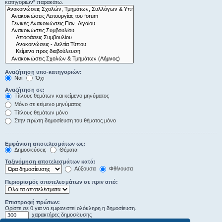
κατηγοριών“ παρακάτω.
Αναζήτηση υπο-κατηγοριών:
Ναι
Όχι
Αναζήτηση σε:
Τίτλους θεμάτων και κείμενο μηνύματος
Μόνο σε κείμενο μηνύματος
Τίτλους θεμάτων μόνο
Στην πρώτη δημοσίευση του θέματος μόνο
Εμφάνιση αποτελεσμάτων ως:
Δημοσιεύσεις
Θέματα
Ταξινόμηση αποτελεσμάτων κατά:
Αύξουσα
Φθίνουσα
Περιορισμός αποτελεσμάτων σε πριν από:
Επιστροφή πρώτων:
Ορίστε σε 0 για να εμφανιστεί ολόκληρη η δημοσίευση.
χαρακτήρες δημοσίευσης