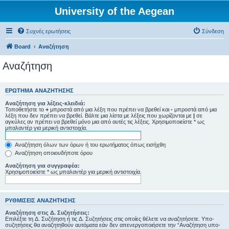
University of the Aegean
Συχνές ερωτήσεις
Σύνδεση
Board
Αναζήτηση
Αναζήτηση
ΕΡΏΤΗΜΑ ΑΝΑΖΉΤΗΣΗΣ
Αναζήτηση για λέξεις-κλειδιά:
Τοποθετήστε το
+
μπροστά από μια λέξη που πρέπει να βρεθεί και
-
μπροστά από μια
λέξη που δεν πρέπει να βρεθεί. Βάλτε μια λίστα με λέξεις που χωρίζονται με
|
σε
αγκύλες αν πρέπει να βρεθεί μόνο μια από αυτές τις λέξεις. Χρησιμοποιείστε * ως
μπαλαντέρ για μερική αντιστοιχία.
Αναζήτηση όλων των όρων ή του ερωτήματος όπως εισήχθη
Αναζήτηση οποιουδήποτε όρου
Αναζήτηση για συγγραφέα:
Χρησιμοποιείστε * ως μπαλαντέρ για μερική αντιστοιχία.
ΡΥΘΜΊΣΕΙΣ ΑΝΑΖΉΤΗΣΗΣ
Αναζήτηση στις Δ. Συζητήσεις:
Επιλέξτε τη Δ. Συζήτηση ή τις Δ. Συζητήσεις στις οποίες θέλετε να αναζητήσετε. Υπο-
συζητήσεις θα αναζητηθούν αυτόματα εάν δεν απενεργοποιήσετε την “Αναζήτηση υπο-