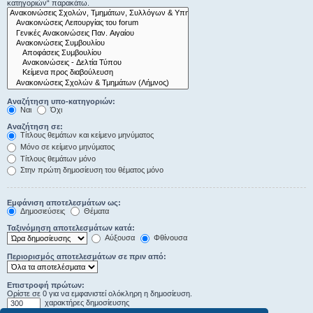
κατηγοριών“ παρακάτω.
Αναζήτηση υπο-κατηγοριών:
Ναι
Όχι
Αναζήτηση σε:
Τίτλους θεμάτων και κείμενο μηνύματος
Μόνο σε κείμενο μηνύματος
Τίτλους θεμάτων μόνο
Στην πρώτη δημοσίευση του θέματος μόνο
Εμφάνιση αποτελεσμάτων ως:
Δημοσιεύσεις
Θέματα
Ταξινόμηση αποτελεσμάτων κατά:
Αύξουσα
Φθίνουσα
Περιορισμός αποτελεσμάτων σε πριν από:
Επιστροφή πρώτων:
Ορίστε σε 0 για να εμφανιστεί ολόκληρη η δημοσίευση.
χαρακτήρες δημοσίευσης