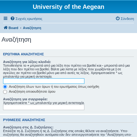
University of the Aegean
Συχνές ερωτήσεις
Σύνδεση
Board
Αναζήτηση
Αναζήτηση
ΕΡΏΤΗΜΑ ΑΝΑΖΉΤΗΣΗΣ
Αναζήτηση για λέξεις-κλειδιά:
Τοποθετήστε το
+
μπροστά από μια λέξη που πρέπει να βρεθεί και
-
μπροστά από μια
λέξη που δεν πρέπει να βρεθεί. Βάλτε μια λίστα με λέξεις που χωρίζονται με
|
σε
αγκύλες αν πρέπει να βρεθεί μόνο μια από αυτές τις λέξεις. Χρησιμοποιείστε * ως
μπαλαντέρ για μερική αντιστοιχία.
Αναζήτηση όλων των όρων ή του ερωτήματος όπως εισήχθη
Αναζήτηση οποιουδήποτε όρου
Αναζήτηση για συγγραφέα:
Χρησιμοποιείστε * ως μπαλαντέρ για μερική αντιστοιχία.
ΡΥΘΜΊΣΕΙΣ ΑΝΑΖΉΤΗΣΗΣ
Αναζήτηση στις Δ. Συζητήσεις:
Επιλέξτε τη Δ. Συζήτηση ή τις Δ. Συζητήσεις στις οποίες θέλετε να αναζητήσετε. Υπο-
συζητήσεις θα αναζητηθούν αυτόματα εάν δεν απενεργοποιήσετε την “Αναζήτηση υπο-