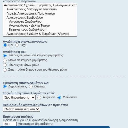
κατηγοριών“ παρακάτω.
Αναζήτηση υπο-κατηγοριών:
Ναι
Όχι
Αναζήτηση σε:
Τίτλους θεμάτων και κείμενο μηνύματος
Μόνο σε κείμενο μηνύματος
Τίτλους θεμάτων μόνο
Στην πρώτη δημοσίευση του θέματος μόνο
Εμφάνιση αποτελεσμάτων ως:
Δημοσιεύσεις
Θέματα
Ταξινόμηση αποτελεσμάτων κατά:
Αύξουσα
Φθίνουσα
Περιορισμός αποτελεσμάτων σε πριν από:
Επιστροφή πρώτων:
Ορίστε σε 0 για να εμφανιστεί ολόκληρη η δημοσίευση.
χαρακτήρες δημοσίευσης