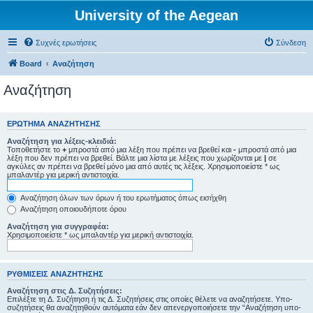
University of the Aegean
Συχνές ερωτήσεις
Σύνδεση
Board
Αναζήτηση
Αναζήτηση
ΕΡΏΤΗΜΑ ΑΝΑΖΉΤΗΣΗΣ
Αναζήτηση για λέξεις-κλειδιά:
Τοποθετήστε το
+
μπροστά από μια λέξη που πρέπει να βρεθεί και
-
μπροστά από μια
λέξη που δεν πρέπει να βρεθεί. Βάλτε μια λίστα με λέξεις που χωρίζονται με
|
σε
αγκύλες αν πρέπει να βρεθεί μόνο μια από αυτές τις λέξεις. Χρησιμοποιείστε * ως
μπαλαντέρ για μερική αντιστοιχία.
Αναζήτηση όλων των όρων ή του ερωτήματος όπως εισήχθη
Αναζήτηση οποιουδήποτε όρου
Αναζήτηση για συγγραφέα:
Χρησιμοποιείστε * ως μπαλαντέρ για μερική αντιστοιχία.
ΡΥΘΜΊΣΕΙΣ ΑΝΑΖΉΤΗΣΗΣ
Αναζήτηση στις Δ. Συζητήσεις:
Επιλέξτε τη Δ. Συζήτηση ή τις Δ. Συζητήσεις στις οποίες θέλετε να αναζητήσετε. Υπο-
συζητήσεις θα αναζητηθούν αυτόματα εάν δεν απενεργοποιήσετε την “Αναζήτηση υπο-