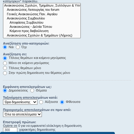
κατηγοριών“ παρακάτω.
Αναζήτηση υπο-κατηγοριών:
Ναι
Όχι
Αναζήτηση σε:
Τίτλους θεμάτων και κείμενο μηνύματος
Μόνο σε κείμενο μηνύματος
Τίτλους θεμάτων μόνο
Στην πρώτη δημοσίευση του θέματος μόνο
Εμφάνιση αποτελεσμάτων ως:
Δημοσιεύσεις
Θέματα
Ταξινόμηση αποτελεσμάτων κατά:
Αύξουσα
Φθίνουσα
Περιορισμός αποτελεσμάτων σε πριν από:
Επιστροφή πρώτων:
Ορίστε σε 0 για να εμφανιστεί ολόκληρη η δημοσίευση.
χαρακτήρες δημοσίευσης