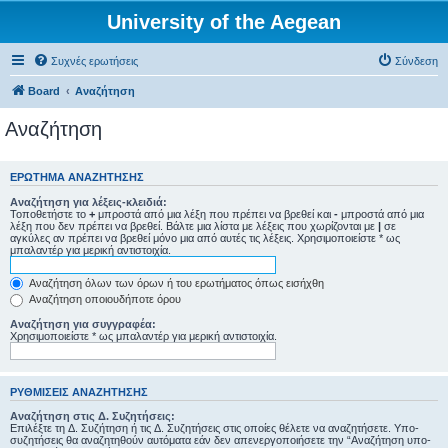
University of the Aegean
Συχνές ερωτήσεις
Σύνδεση
Board
Αναζήτηση
Αναζήτηση
ΕΡΏΤΗΜΑ ΑΝΑΖΉΤΗΣΗΣ
Αναζήτηση για λέξεις-κλειδιά:
Τοποθετήστε το
+
μπροστά από μια λέξη που πρέπει να βρεθεί και
-
μπροστά από μια
λέξη που δεν πρέπει να βρεθεί. Βάλτε μια λίστα με λέξεις που χωρίζονται με
|
σε
αγκύλες αν πρέπει να βρεθεί μόνο μια από αυτές τις λέξεις. Χρησιμοποιείστε * ως
μπαλαντέρ για μερική αντιστοιχία.
Αναζήτηση όλων των όρων ή του ερωτήματος όπως εισήχθη
Αναζήτηση οποιουδήποτε όρου
Αναζήτηση για συγγραφέα:
Χρησιμοποιείστε * ως μπαλαντέρ για μερική αντιστοιχία.
ΡΥΘΜΊΣΕΙΣ ΑΝΑΖΉΤΗΣΗΣ
Αναζήτηση στις Δ. Συζητήσεις:
Επιλέξτε τη Δ. Συζήτηση ή τις Δ. Συζητήσεις στις οποίες θέλετε να αναζητήσετε. Υπο-
συζητήσεις θα αναζητηθούν αυτόματα εάν δεν απενεργοποιήσετε την “Αναζήτηση υπο-