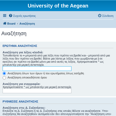
University of the Aegean
Συχνές ερωτήσεις
Σύνδεση
Board
Αναζήτηση
Αναζήτηση
ΕΡΏΤΗΜΑ ΑΝΑΖΉΤΗΣΗΣ
Αναζήτηση για λέξεις-κλειδιά:
Τοποθετήστε το
+
μπροστά από μια λέξη που πρέπει να βρεθεί και
-
μπροστά από μια
λέξη που δεν πρέπει να βρεθεί. Βάλτε μια λίστα με λέξεις που χωρίζονται με
|
σε
αγκύλες αν πρέπει να βρεθεί μόνο μια από αυτές τις λέξεις. Χρησιμοποιείστε * ως
μπαλαντέρ για μερική αντιστοιχία.
Αναζήτηση όλων των όρων ή του ερωτήματος όπως εισήχθη
Αναζήτηση οποιουδήποτε όρου
Αναζήτηση για συγγραφέα:
Χρησιμοποιείστε * ως μπαλαντέρ για μερική αντιστοιχία.
ΡΥΘΜΊΣΕΙΣ ΑΝΑΖΉΤΗΣΗΣ
Αναζήτηση στις Δ. Συζητήσεις:
Επιλέξτε τη Δ. Συζήτηση ή τις Δ. Συζητήσεις στις οποίες θέλετε να αναζητήσετε. Υπο-
συζητήσεις θα αναζητηθούν αυτόματα εάν δεν απενεργοποιήσετε την “Αναζήτηση υπο-