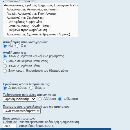
κατηγοριών“ παρακάτω.
Αναζήτηση υπο-κατηγοριών:
Ναι
Όχι
Αναζήτηση σε:
Τίτλους θεμάτων και κείμενο μηνύματος
Μόνο σε κείμενο μηνύματος
Τίτλους θεμάτων μόνο
Στην πρώτη δημοσίευση του θέματος μόνο
Εμφάνιση αποτελεσμάτων ως:
Δημοσιεύσεις
Θέματα
Ταξινόμηση αποτελεσμάτων κατά:
Αύξουσα
Φθίνουσα
Περιορισμός αποτελεσμάτων σε πριν από:
Επιστροφή πρώτων:
Ορίστε σε 0 για να εμφανιστεί ολόκληρη η δημοσίευση.
χαρακτήρες δημοσίευσης